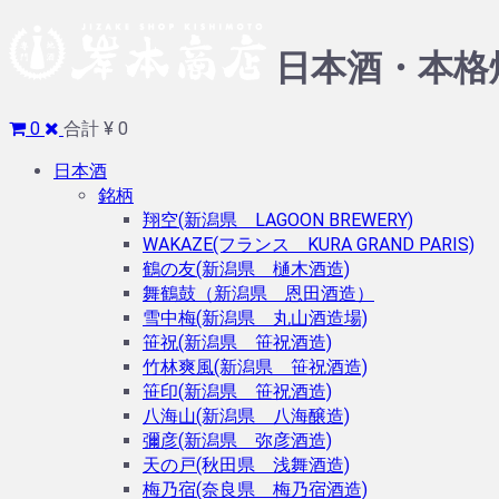
日本酒・本格
0
合計 ¥ 0
日本酒
銘柄
翔空(新潟県 LAGOON BREWERY)
WAKAZE(フランス KURA GRAND PARIS)
鶴の友(新潟県 樋木酒造)
舞鶴鼓（新潟県 恩田酒造）
雪中梅(新潟県 丸山酒造場)
笹祝(新潟県 笹祝酒造)
竹林爽風(新潟県 笹祝酒造)
笹印(新潟県 笹祝酒造)
八海山(新潟県 八海醸造)
彌彦(新潟県 弥彦酒造)
天の戸(秋田県 浅舞酒造)
梅乃宿(奈良県 梅乃宿酒造)