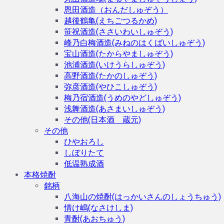
恩田酒造（おんだしゅぞう）
越後鶴亀(えちごつるかめ)
笹祝酒造(ささいわいしゅぞう)
峰乃白梅酒造(みねのはくばいしゅぞう)
宝山酒造(たからやましゅぞう)
池浦酒造(いけうらしゅぞう)
高野酒造(たかのしゅぞう)
弥彦酒造(やひこしゅぞう)
梅乃宿酒造(うめのやどしゅぞう)
浅舞酒造(あさまいしゅぞう)
その他(日本酒 蔵元)
その他
ひやおろし
しぼりたて
低温熟成酒
本格焼酎
銘柄
八海山の焼酎(はっかいさんのしょうちゅう)
情け嶋(なさけしま)
青酎(あおちゅう)