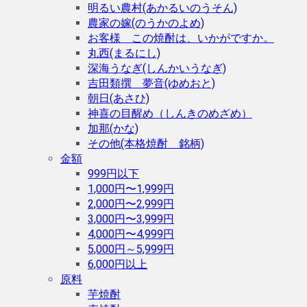
明るい農村(あかるいのうそん)
農家の嫁(のうかのよめ)
お客様 この焼酎は、いかがですか。
丸西(まるにし)
深海うなぎ(しんかいうなぎ)
吉田類撰 夢音(ゆめおと)
朝日(あさひ)
神喜の目醒め（しんきのめざめ）
加那(かな)
その他(本格焼酎 銘柄)
金額
999円以下
1,000円〜1,999円
2,000円〜2,999円
3,000円〜3,999円
4,000円〜4,999円
5,000円～5,999円
6,000円以上
原料
芋焼酎