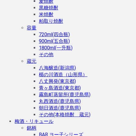
麦焼酎
黒糖焼酎
米焼酎
粕取り焼酎
容量
720ml(四合瓶)
900ml(五合瓶)
1800ml(一升瓶)
その他
蔵元
八海醸造(新潟県)
楯の川酒造（山形県）
八丈興発(東京都)
青ヶ島酒造(東京都)
霧島町蒸留所(鹿児島県)
丸西酒造(鹿児島県)
朝日酒造(鹿児島県)
その他(本格焼酎 蔵元)
梅酒・リキュール
銘柄
BAR ヨー子シリーズ