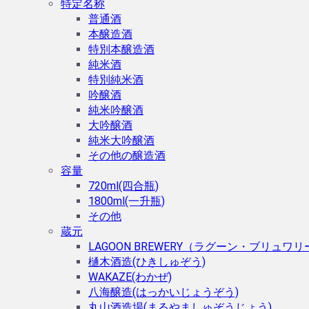
特定名称
普通酒
本醸造酒
特別本醸造酒
純米酒
特別純米酒
吟醸酒
純米吟醸酒
大吟醸酒
純米大吟醸酒
その他の醸造酒
容量
720ml(四合瓶)
1800ml(一升瓶)
その他
蔵元
LAGOON BREWERY（ラグーン・ブリュワリ
樋木酒造(ひきしゅぞう)
WAKAZE(わかぜ)
八海醸造(はっかいじょうぞう)
丸山酒造場(まるやましゅぞうじょう)