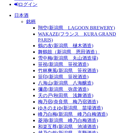
ログイン
日本酒
銘柄
翔空(新潟県 LAGOON BREWERY)
WAKAZE(フランス KURA GRAND
PARIS)
鶴の友(新潟県 樋木酒造)
舞鶴鼓（新潟県 恩田酒造）
雪中梅(新潟県 丸山酒造場)
笹祝(新潟県 笹祝酒造)
竹林爽風(新潟県 笹祝酒造)
笹印(新潟県 笹祝酒造)
八海山(新潟県 八海醸造)
彌彦(新潟県 弥彦酒造)
天の戸(秋田県 浅舞酒造)
梅乃宿(奈良県 梅乃宿酒造)
ゆきのまゆ(新潟県 苗場酒造)
峰乃白梅(新潟県 峰乃白梅酒造)
菱湖(新潟県 峰乃白梅酒造)
和楽互尊(新潟県 池浦酒造)
越乃白銀(新潟県 高野酒造)