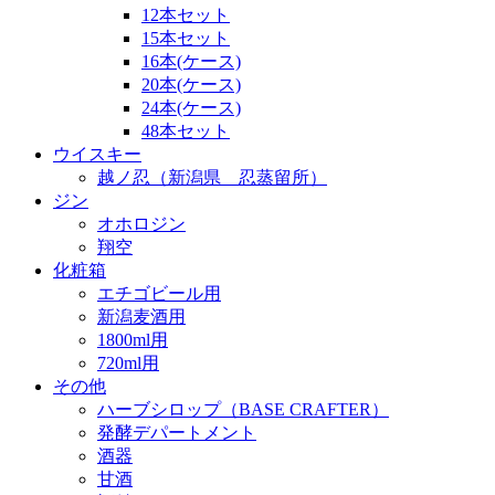
12本セット
15本セット
16本(ケース)
20本(ケース)
24本(ケース)
48本セット
ウイスキー
越ノ忍（新潟県 忍蒸留所）
ジン
オホロジン
翔空
化粧箱
エチゴビール用
新潟麦酒用
1800ml用
720ml用
その他
ハーブシロップ（BASE CRAFTER）
発酵デパートメント
酒器
甘酒