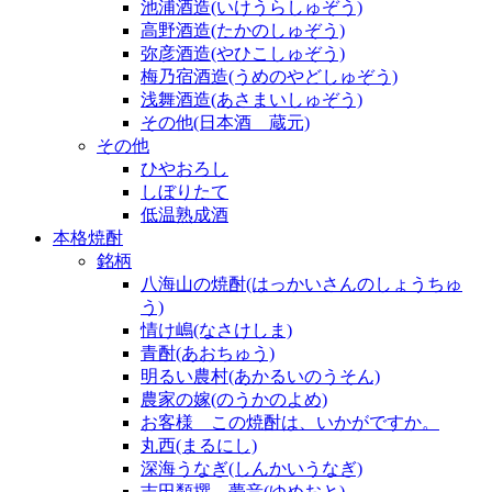
池浦酒造(いけうらしゅぞう)
高野酒造(たかのしゅぞう)
弥彦酒造(やひこしゅぞう)
梅乃宿酒造(うめのやどしゅぞう)
浅舞酒造(あさまいしゅぞう)
その他(日本酒 蔵元)
その他
ひやおろし
しぼりたて
低温熟成酒
本格焼酎
銘柄
八海山の焼酎(はっかいさんのしょうちゅ
う)
情け嶋(なさけしま)
青酎(あおちゅう)
明るい農村(あかるいのうそん)
農家の嫁(のうかのよめ)
お客様 この焼酎は、いかがですか。
丸西(まるにし)
深海うなぎ(しんかいうなぎ)
吉田類撰 夢音(ゆめおと)