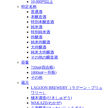
10,000円以上
特定名称
普通酒
本醸造酒
特別本醸造酒
純米酒
特別純米酒
吟醸酒
純米吟醸酒
大吟醸酒
純米大吟醸酒
その他の醸造酒
容量
720ml(四合瓶)
1800ml(一升瓶)
その他
蔵元
LAGOON BREWERY（ラグーン・ブリュ
ワリー）
樋木酒造(ひきしゅぞう)
WAKAZE(わかぜ)
八海醸造(はっかいじょうぞう)