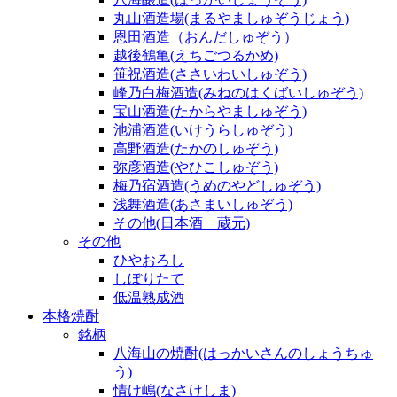
丸山酒造場(まるやましゅぞうじょう)
恩田酒造（おんだしゅぞう）
越後鶴亀(えちごつるかめ)
笹祝酒造(ささいわいしゅぞう)
峰乃白梅酒造(みねのはくばいしゅぞう)
宝山酒造(たからやましゅぞう)
池浦酒造(いけうらしゅぞう)
高野酒造(たかのしゅぞう)
弥彦酒造(やひこしゅぞう)
梅乃宿酒造(うめのやどしゅぞう)
浅舞酒造(あさまいしゅぞう)
その他(日本酒 蔵元)
その他
ひやおろし
しぼりたて
低温熟成酒
本格焼酎
銘柄
八海山の焼酎(はっかいさんのしょうちゅ
う)
情け嶋(なさけしま)