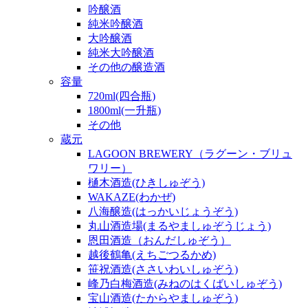
吟醸酒
純米吟醸酒
大吟醸酒
純米大吟醸酒
その他の醸造酒
容量
720ml(四合瓶)
1800ml(一升瓶)
その他
蔵元
LAGOON BREWERY（ラグーン・ブリュ
ワリー）
樋木酒造(ひきしゅぞう)
WAKAZE(わかぜ)
八海醸造(はっかいじょうぞう)
丸山酒造場(まるやましゅぞうじょう)
恩田酒造（おんだしゅぞう）
越後鶴亀(えちごつるかめ)
笹祝酒造(ささいわいしゅぞう)
峰乃白梅酒造(みねのはくばいしゅぞう)
宝山酒造(たからやましゅぞう)