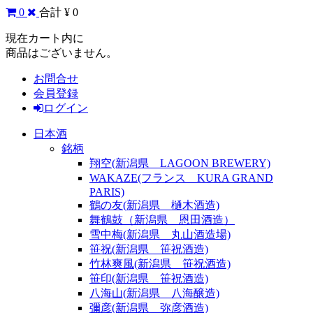
0
合計 ¥ 0
現在カート内に
商品はございません。
お問合せ
会員登録
ログイン
日本酒
銘柄
翔空(新潟県 LAGOON BREWERY)
WAKAZE(フランス KURA GRAND
PARIS)
鶴の友(新潟県 樋木酒造)
舞鶴鼓（新潟県 恩田酒造）
雪中梅(新潟県 丸山酒造場)
笹祝(新潟県 笹祝酒造)
竹林爽風(新潟県 笹祝酒造)
笹印(新潟県 笹祝酒造)
八海山(新潟県 八海醸造)
彌彦(新潟県 弥彦酒造)