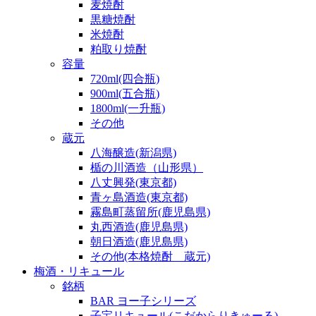
麦焼酎
黒糖焼酎
米焼酎
粕取り焼酎
容量
720ml(四合瓶)
900ml(五合瓶)
1800ml(一升瓶)
その他
蔵元
八海醸造(新潟県)
楯の川酒造（山形県）
八丈興発(東京都)
青ヶ島酒造(東京都)
霧島町蒸留所(鹿児島県)
丸西酒造(鹿児島県)
朝日酒造(鹿児島県)
その他(本格焼酎 蔵元)
梅酒・リキュール
銘柄
BAR ヨー子シリーズ
子宝リキュール(こだからりきゅーる)