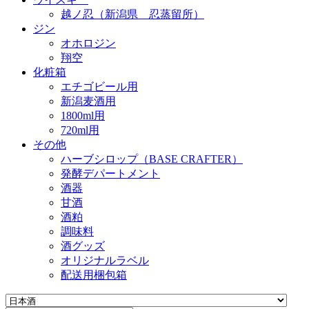
越ノ忍（新潟県 忍蒸留所）
ジン
オホロジン
翔空
化粧箱
エチゴビール用
新潟麦酒用
1800ml用
720ml用
その他
ハーブシロップ（BASE CRAFTER）
発酵デパートメント
酒器
甘酒
酒粕
調味料
酒グッズ
オリジナルラベル
配送用梱包箱