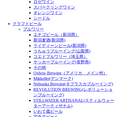
ロゼワイン
スパークリングワイン
オレンジワイン
シードル
クラフトビール
ブルワリー
エチゴビール（新潟県）
新潟麦酒(新潟県)
ライディーンビール(新潟県)
うちゅうブルーイング(山梨県)
コエドブルワリー（埼玉県）
ヤッホーブルーイング(長野県)
その他
Oxbow Brewing（アメリカ メイン州）
Mikkeller(デンマーク)
Nebraska Brewing(ネブラスカブルーイング)
REVOLUTION BREWING(レボリューショ
ンブルーイング)
STILLWATER ARTISANAL(スティルウォー
ターアーティザナル)
いわて蔵ビール
宇奈月ビール