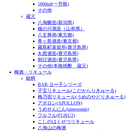
1800ml(一升瓶)
その他
蔵元
八海醸造(新潟県)
楯の川酒造（山形県）
八丈興発(東京都)
青ヶ島酒造(東京都)
霧島町蒸留所(鹿児島県)
丸西酒造(鹿児島県)
朝日酒造(鹿児島県)
その他(本格焼酎 蔵元)
梅酒・リキュール
銘柄
BAR ヨー子シリーズ
子宝リキュール(こだからりきゅーる)
梅乃宿リキュール(うめのやどりきゅーる)
アポロン(APOLLON)
うめせんにん(umesennin)
フルフル(FURU2)
こしのはくせつリキュール
八海山の梅酒