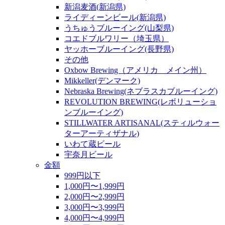
新潟麦酒(新潟県)
ライディーンビール(新潟県)
うちゅうブルーイング(山梨県)
コエドブルワリー（埼玉県）
ヤッホーブルーイング(長野県)
その他
Oxbow Brewing（アメリカ メイン州）
Mikkeller(デンマーク)
Nebraska Brewing(ネブラスカブルーイング)
REVOLUTION BREWING(レボリューショ
ンブルーイング)
STILLWATER ARTISANAL(スティルウォー
ターアーティザナル)
いわて蔵ビール
宇奈月ビール
金額
999円以下
1,000円〜1,999円
2,000円〜2,999円
3,000円〜3,999円
4,000円〜4,999円