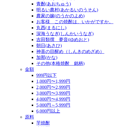
青酎(あおちゅう)
明るい農村(あかるいのうそん)
農家の嫁(のうかのよめ)
お客様 この焼酎は、いかがですか。
丸西(まるにし)
深海うなぎ(しんかいうなぎ)
吉田類撰 夢音(ゆめおと)
朝日(あさひ)
神喜の目醒め（しんきのめざめ）
加那(かな)
その他(本格焼酎 銘柄)
金額
999円以下
1,000円〜1,999円
2,000円〜2,999円
3,000円〜3,999円
4,000円〜4,999円
5,000円～5,999円
6,000円以上
原料
芋焼酎