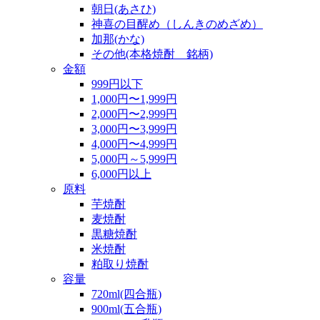
朝日(あさひ)
神喜の目醒め（しんきのめざめ）
加那(かな)
その他(本格焼酎 銘柄)
金額
999円以下
1,000円〜1,999円
2,000円〜2,999円
3,000円〜3,999円
4,000円〜4,999円
5,000円～5,999円
6,000円以上
原料
芋焼酎
麦焼酎
黒糖焼酎
米焼酎
粕取り焼酎
容量
720ml(四合瓶)
900ml(五合瓶)