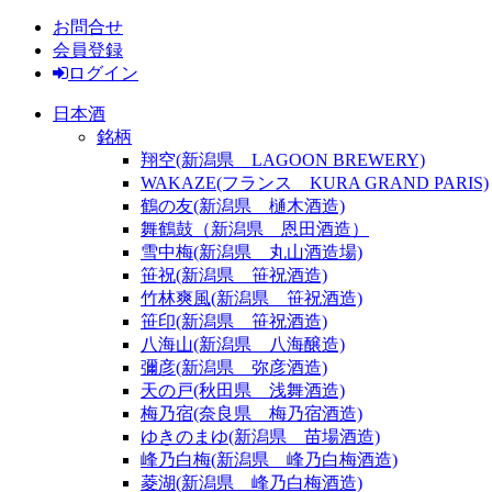
お問合せ
会員登録
ログイン
日本酒
銘柄
翔空(新潟県 LAGOON BREWERY)
WAKAZE(フランス KURA GRAND PARIS)
鶴の友(新潟県 樋木酒造)
舞鶴鼓（新潟県 恩田酒造）
雪中梅(新潟県 丸山酒造場)
笹祝(新潟県 笹祝酒造)
竹林爽風(新潟県 笹祝酒造)
笹印(新潟県 笹祝酒造)
八海山(新潟県 八海醸造)
彌彦(新潟県 弥彦酒造)
天の戸(秋田県 浅舞酒造)
梅乃宿(奈良県 梅乃宿酒造)
ゆきのまゆ(新潟県 苗場酒造)
峰乃白梅(新潟県 峰乃白梅酒造)
菱湖(新潟県 峰乃白梅酒造)