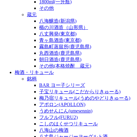
1800ml(一升瓶)
その他
蔵元
八海醸造(新潟県)
楯の川酒造（山形県）
八丈興発(東京都)
青ヶ島酒造(東京都)
霧島町蒸留所(鹿児島県)
丸西酒造(鹿児島県)
朝日酒造(鹿児島県)
その他(本格焼酎 蔵元)
梅酒・リキュール
銘柄
BAR ヨー子シリーズ
子宝リキュール(こだからりきゅーる)
梅乃宿リキュール(うめのやどりきゅーる)
アポロン(APOLLON)
うめせんにん(umesennin)
フルフル(FURU2)
こしのはくせつリキュール
八海山の梅酒
八丈島ジャージーヨーグルト酒