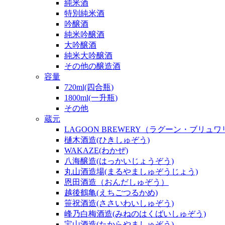
純米酒
特別純米酒
吟醸酒
純米吟醸酒
大吟醸酒
純米大吟醸酒
その他の醸造酒
容量
720ml(四合瓶)
1800ml(一升瓶)
その他
蔵元
LAGOON BREWERY（ラグーン・ブリュ
樋木酒造(ひきしゅぞう)
WAKAZE(わかぜ)
八海醸造(はっかいじょうぞう)
丸山酒造場(まるやましゅぞうじょう)
恩田酒造（おんだしゅぞう）
越後鶴亀(えちごつるかめ)
笹祝酒造(ささいわいしゅぞう)
峰乃白梅酒造(みねのはくばいしゅぞう)
宝山酒造(たからやましゅぞう)