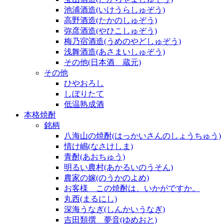
池浦酒造(いけうらしゅぞう)
高野酒造(たかのしゅぞう)
弥彦酒造(やひこしゅぞう)
梅乃宿酒造(うめのやどしゅぞう)
浅舞酒造(あさまいしゅぞう)
その他(日本酒 蔵元)
その他
ひやおろし
しぼりたて
低温熟成酒
本格焼酎
銘柄
八海山の焼酎(はっかいさんのしょうちゅう)
情け嶋(なさけしま)
青酎(あおちゅう)
明るい農村(あかるいのうそん)
農家の嫁(のうかのよめ)
お客様 この焼酎は、いかがですか。
丸西(まるにし)
深海うなぎ(しんかいうなぎ)
吉田類撰 夢音(ゆめおと)