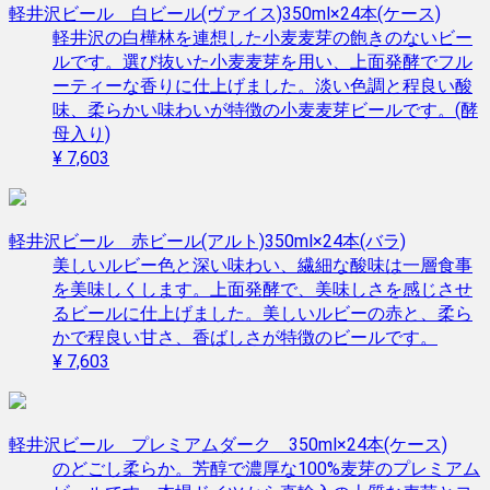
軽井沢ビール 白ビール(ヴァイス)350ml×24本(ケース)
軽井沢の白樺林を連想した小麦麦芽の飽きのないビー
ルです。選び抜いた小麦麦芽を用い、上面発酵でフル
ーティーな香りに仕上げました。淡い色調と程良い酸
味、柔らかい味わいが特徴の小麦麦芽ビールです。(酵
母入り)
¥ 7,603
軽井沢ビール 赤ビール(アルト)350ml×24本(バラ)
美しいルビー色と深い味わい、繊細な酸味は一層食事
を美味しくします。上面発酵で、美味しさを感じさせ
るビールに仕上げました。美しいルビーの赤と、柔ら
かで程良い甘さ、香ばしさが特徴のビールです。
¥ 7,603
軽井沢ビール プレミアムダーク 350ml×24本(ケース)
のどごし柔らか。芳醇で濃厚な100%麦芽のプレミアム