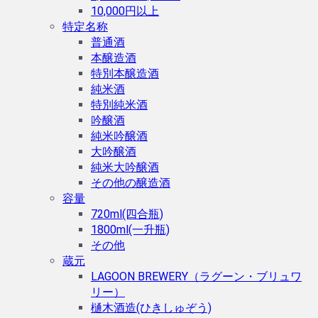
10,000円以上
特定名称
普通酒
本醸造酒
特別本醸造酒
純米酒
特別純米酒
吟醸酒
純米吟醸酒
大吟醸酒
純米大吟醸酒
その他の醸造酒
容量
720ml(四合瓶)
1800ml(一升瓶)
その他
蔵元
LAGOON BREWERY（ラグーン・ブリュワ
リー）
樋木酒造(ひきしゅぞう)