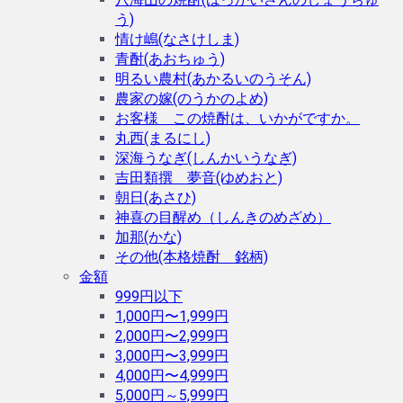
う)
情け嶋(なさけしま)
青酎(あおちゅう)
明るい農村(あかるいのうそん)
農家の嫁(のうかのよめ)
お客様 この焼酎は、いかがですか。
丸西(まるにし)
深海うなぎ(しんかいうなぎ)
吉田類撰 夢音(ゆめおと)
朝日(あさひ)
神喜の目醒め（しんきのめざめ）
加那(かな)
その他(本格焼酎 銘柄)
金額
999円以下
1,000円〜1,999円
2,000円〜2,999円
3,000円〜3,999円
4,000円〜4,999円
5,000円～5,999円