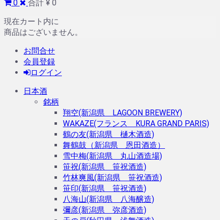
0
合計 ¥ 0
現在カート内に
商品はございません。
お問合せ
会員登録
ログイン
日本酒
銘柄
翔空(新潟県 LAGOON BREWERY)
WAKAZE(フランス KURA GRAND PARIS)
鶴の友(新潟県 樋木酒造)
舞鶴鼓（新潟県 恩田酒造）
雪中梅(新潟県 丸山酒造場)
笹祝(新潟県 笹祝酒造)
竹林爽風(新潟県 笹祝酒造)
笹印(新潟県 笹祝酒造)
八海山(新潟県 八海醸造)
彌彦(新潟県 弥彦酒造)