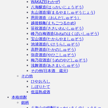
WAKAZE(わかぜ)
八海醸造(はっかいじょうぞう)
丸山酒造場(まるやましゅぞうじょう)
恩田酒造（おんだしゅぞう）
越後鶴亀(えちごつるかめ)
笹祝酒造(ささいわいしゅぞう)
峰乃白梅酒造(みねのはくばいしゅぞう)
宝山酒造(たからやましゅぞう)
池浦酒造(いけうらしゅぞう)
高野酒造(たかのしゅぞう)
弥彦酒造(やひこしゅぞう)
梅乃宿酒造(うめのやどしゅぞう)
浅舞酒造(あさまいしゅぞう)
その他(日本酒 蔵元)
その他
ひやおろし
しぼりたて
低温熟成酒
本格焼酎
銘柄
八海山の焼酎(はっかいさんのしょうちゅ