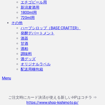
エチゴビール用
新潟麦酒用
1800ml用
720ml用
その他
ハーブシロップ（BASE CRAFTER）
発酵デパートメント
酒器
甘酒
酒粕
調味料
酒グッズ
オリジナルラベル
配送用梱包箱
Menu
ご注文時にカード決済が使える新しいHPはコチラ ⇒
https://www.shop-kishimoto.jp/