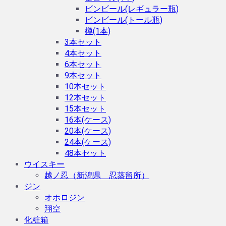
ビンビール(レギュラー瓶)
ビンビール(トール瓶)
樽(1本)
3本セット
4本セット
6本セット
9本セット
10本セット
12本セット
15本セット
16本(ケース)
20本(ケース)
24本(ケース)
48本セット
ウイスキー
越ノ忍（新潟県 忍蒸留所）
ジン
オホロジン
翔空
化粧箱