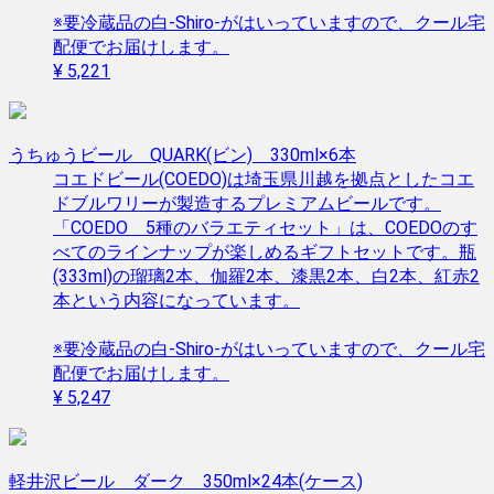
※要冷蔵品の白-Shiro-がはいっていますので、クール宅
配便でお届けします。
¥ 5,221
うちゅうビール QUARK(ビン) 330ml×6本
コエドビール(COEDO)は埼玉県川越を拠点としたコエ
ドブルワリーが製造するプレミアムビールです。
「COEDO 5種のバラエティセット」は、COEDOのす
べてのラインナップが楽しめるギフトセットです。瓶
(333ml)の瑠璃2本、伽羅2本、漆黒2本、白2本、紅赤2
本という内容になっています。
※要冷蔵品の白-Shiro-がはいっていますので、クール宅
配便でお届けします。
¥ 5,247
軽井沢ビール ダーク 350ml×24本(ケース)