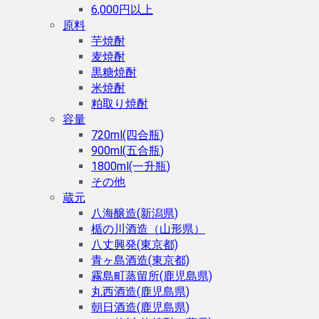
6,000円以上
原料
芋焼酎
麦焼酎
黒糖焼酎
米焼酎
粕取り焼酎
容量
720ml(四合瓶)
900ml(五合瓶)
1800ml(一升瓶)
その他
蔵元
八海醸造(新潟県)
楯の川酒造（山形県）
八丈興発(東京都)
青ヶ島酒造(東京都)
霧島町蒸留所(鹿児島県)
丸西酒造(鹿児島県)
朝日酒造(鹿児島県)