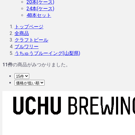
20本(ケース)
24本(ケース)
48本セット
トップページ
全商品
クラフトビール
ブルワリー
うちゅうブルーイング(山梨県)
11
件
の商品がみつかりました。