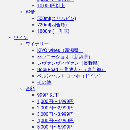
10,000円以上
容量
500ml(スリムビン)
720ml(四合瓶)
1800ml(一升瓶)
ワイン
ワイナリー
KIYO wines（新潟県）
ハッコーショオ（新潟県）
レヴァンヴィヴァン（長野県）
BookRoad ～葡蔵人～（東京都）
ベルンハルト コッホ（ドイツ）
その他
金額
999円以下
1,000円〜1,999円
2,000円〜2,999円
3,000円〜3,999円
4,000円〜4,999円
5,000円〜5,999円