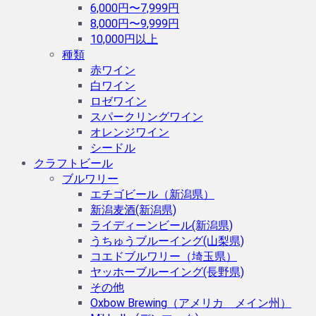
6,000円〜7,999円
8,000円〜9,999円
10,000円以上
種類
赤ワイン
白ワイン
ロゼワイン
スパークリングワイン
オレンジワイン
シードル
クラフトビール
ブルワリー
エチゴビール（新潟県）
新潟麦酒(新潟県)
ライディーンビール(新潟県)
うちゅうブルーイング(山梨県)
コエドブルワリー（埼玉県）
ヤッホーブルーイング(長野県)
その他
Oxbow Brewing（アメリカ メイン州）