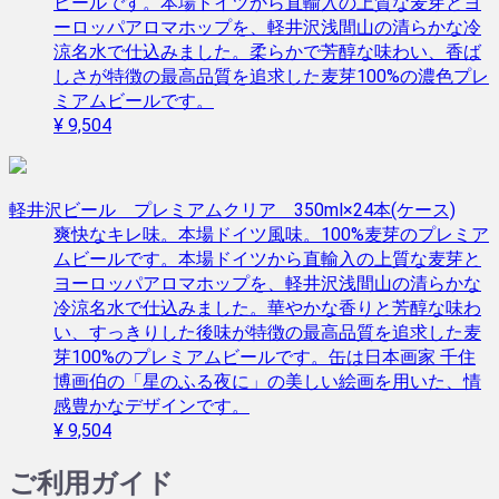
ビールです。本場ドイツから直輸入の上質な麦芽とヨ
ーロッパアロマホップを、軽井沢浅間山の清らかな冷
涼名水で仕込みました。柔らかで芳醇な味わい、香ば
しさが特徴の最高品質を追求した麦芽100%の濃色プレ
ミアムビールです。
¥ 9,504
軽井沢ビール プレミアムクリア 350ml×24本(ケース)
爽快なキレ味。本場ドイツ風味。100%麦芽のプレミア
ムビールです。本場ドイツから直輸入の上質な麦芽と
ヨーロッパアロマホップを、軽井沢浅間山の清らかな
冷涼名水で仕込みました。華やかな香りと芳醇な味わ
い、すっきりした後味が特徴の最高品質を追求した麦
芽100%のプレミアムビールです。缶は日本画家 千住
博画伯の「星のふる夜に」の美しい絵画を用いた、情
感豊かなデザインです。
¥ 9,504
ご利用ガイド