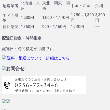
北海道・九
東北・関東・関
配送業者
中国・四国
沖縄
州
西
ヤマト運
1,280～1,390
3,300
1,500円
1,060～1,170円
輸
円
円
佐川急便
1,360円
990～1,160円
1,240円
---
配達日指定・時間指定
配達日・時間指定が可能です。
送料・配送について 詳細はこちら
お問合せ