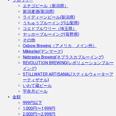
ブルワリー
エチゴビール（新潟県）
新潟麦酒(新潟県)
ライディーンビール(新潟県)
うちゅうブルーイング(山梨県)
コエドブルワリー（埼玉県）
ヤッホーブルーイング(長野県)
その他
Oxbow Brewing（アメリカ メイン州）
Mikkeller(デンマーク)
Nebraska Brewing(ネブラスカブルーイング)
REVOLUTION BREWING(レボリューションブルー
イング)
STILLWATER ARTISANAL(スティルウォーターア
ーティザナル)
いわて蔵ビール
宇奈月ビール
金額
999円以下
1,000円〜1,999円
2,000円〜2,999円