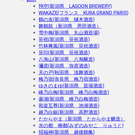
翔空(新潟県 LAGOON BREWERY)
WAKAZE(フランス KURA GRAND PARIS)
鶴の友(新潟県 樋木酒造)
舞鶴鼓（新潟県 恩田酒造）
雪中梅(新潟県 丸山酒造場)
笹祝(新潟県 笹祝酒造)
竹林爽風(新潟県 笹祝酒造)
笹印(新潟県 笹祝酒造)
八海山(新潟県 八海醸造)
彌彦(新潟県 弥彦酒造)
天の戸(秋田県 浅舞酒造)
梅乃宿(奈良県 梅乃宿酒造)
ゆきのまゆ(新潟県 苗場酒造)
峰乃白梅(新潟県 峰乃白梅酒造)
菱湖(新潟県 峰乃白梅酒造)
和楽互尊(新潟県 池浦酒造)
越乃白銀(新潟県 高野酒造)
たからやま（新潟県 たからやま醸造）
水の都 柳都(みずのみやこ りゅうと)
招福神(新潟県 越後鶴亀)