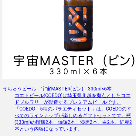
うちゅうビール 宇宙MASTER(ビン) 330ml×6本
コエドビール(COEDO)は埼玉県川越を拠点としたコエ
ドブルワリーが製造するプレミアムビールです。
「COEDO 5種のバラエティセット」は、COEDOのす
べてのラインナップが楽しめるギフトセットです。瓶
(333ml)の瑠璃2本、伽羅2本、漆黒2本、白2本、紅赤2
本という内容になっています。