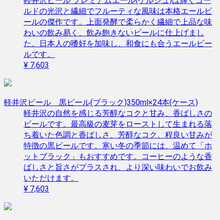
軽井沢ビール プレミアムエール(ケルシュ)は輝くゴー
ルドの光沢と繊細でフルーティな風味は本格エールビ
ールの傑作です。上面発酵で柔らかく繊細で上品な味
わいの飲み易く、飲み飽きないビールに仕上げまし
た。日本人の嗜好を加味し、和食にも合うエールビー
ルです。
¥ 7,603
軽井沢ビール 黒ビール(ブラック)350ml×24本(ケース)
軽井沢の自然を感じる芳醇なコクと甘み、香ばしさの
ビールです。最高級の麦芽をローストして生まれる落
ち着いた色調と香ばしさ、芳醇なコク、程良い甘みが
特徴の黒ビールです。寒い冬の季節には、温めて「ホ
ットブラック」もおすすめです。コーヒーのような香
ばしさと旨さがプラスされ、より深い味わいでお飲み
いただけます。
¥ 7,603