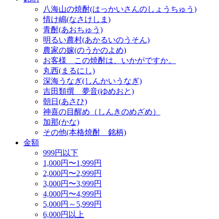
八海山の焼酎(はっかいさんのしょうちゅう)
情け嶋(なさけしま)
青酎(あおちゅう)
明るい農村(あかるいのうそん)
農家の嫁(のうかのよめ)
お客様 この焼酎は、いかがですか。
丸西(まるにし)
深海うなぎ(しんかいうなぎ)
吉田類撰 夢音(ゆめおと)
朝日(あさひ)
神喜の目醒め（しんきのめざめ）
加那(かな)
その他(本格焼酎 銘柄)
金額
999円以下
1,000円〜1,999円
2,000円〜2,999円
3,000円〜3,999円
4,000円〜4,999円
5,000円～5,999円
6,000円以上