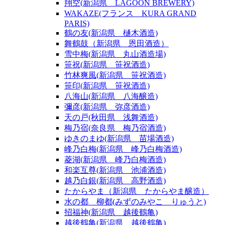
翔空(新潟県 LAGOON BREWERY)
WAKAZE(フランス KURA GRAND
PARIS)
鶴の友(新潟県 樋木酒造)
舞鶴鼓（新潟県 恩田酒造）
雪中梅(新潟県 丸山酒造場)
笹祝(新潟県 笹祝酒造)
竹林爽風(新潟県 笹祝酒造)
笹印(新潟県 笹祝酒造)
八海山(新潟県 八海醸造)
彌彦(新潟県 弥彦酒造)
天の戸(秋田県 浅舞酒造)
梅乃宿(奈良県 梅乃宿酒造)
ゆきのまゆ(新潟県 苗場酒造)
峰乃白梅(新潟県 峰乃白梅酒造)
菱湖(新潟県 峰乃白梅酒造)
和楽互尊(新潟県 池浦酒造)
越乃白銀(新潟県 高野酒造)
たからやま（新潟県 たからやま醸造）
水の都 柳都(みずのみやこ りゅうと)
招福神(新潟県 越後鶴亀)
越後鶴亀(新潟県 越後鶴亀)