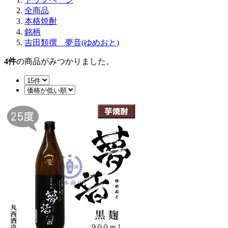
全商品
本格焼酎
銘柄
吉田類撰 夢音(ゆめおと)
4
件
の商品がみつかりました。