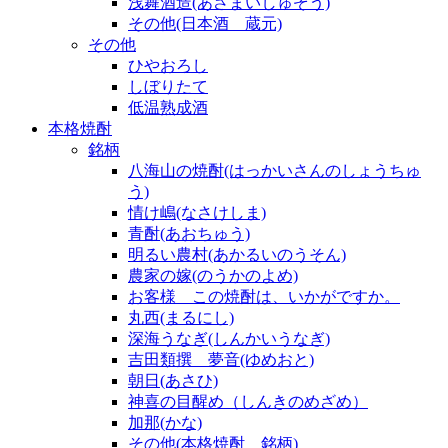
浅舞酒造(あさまいしゅぞう)
その他(日本酒 蔵元)
その他
ひやおろし
しぼりたて
低温熟成酒
本格焼酎
銘柄
八海山の焼酎(はっかいさんのしょうちゅ
う)
情け嶋(なさけしま)
青酎(あおちゅう)
明るい農村(あかるいのうそん)
農家の嫁(のうかのよめ)
お客様 この焼酎は、いかがですか。
丸西(まるにし)
深海うなぎ(しんかいうなぎ)
吉田類撰 夢音(ゆめおと)
朝日(あさひ)
神喜の目醒め（しんきのめざめ）
加那(かな)
その他(本格焼酎 銘柄)