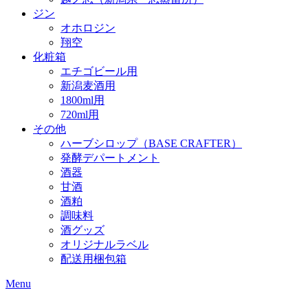
ジン
オホロジン
翔空
化粧箱
エチゴビール用
新潟麦酒用
1800ml用
720ml用
その他
ハーブシロップ（BASE CRAFTER）
発酵デパートメント
酒器
甘酒
酒粕
調味料
酒グッズ
オリジナルラベル
配送用梱包箱
Menu