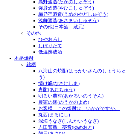
高野酒造(たかのしゅぞう)
弥彦酒造(やひこしゅぞう)
梅乃宿酒造(うめのやどしゅぞう)
浅舞酒造(あさまいしゅぞう)
その他(日本酒 蔵元)
その他
ひやおろし
しぼりたて
低温熟成酒
本格焼酎
銘柄
八海山の焼酎(はっかいさんのしょうちゅ
う)
情け嶋(なさけしま)
青酎(あおちゅう)
明るい農村(あかるいのうそん)
農家の嫁(のうかのよめ)
お客様 この焼酎は、いかがですか。
丸西(まるにし)
深海うなぎ(しんかいうなぎ)
吉田類撰 夢音(ゆめおと)
朝日(あさひ)