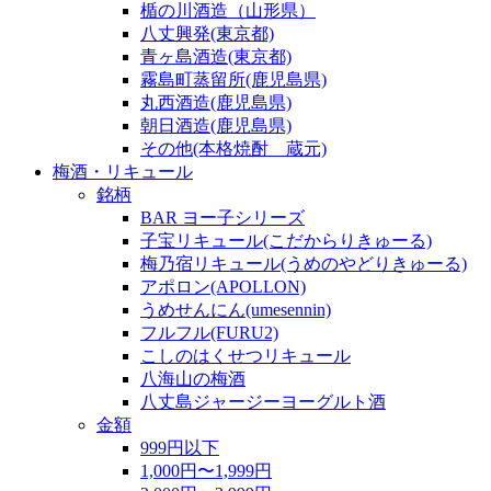
楯の川酒造（山形県）
八丈興発(東京都)
青ヶ島酒造(東京都)
霧島町蒸留所(鹿児島県)
丸西酒造(鹿児島県)
朝日酒造(鹿児島県)
その他(本格焼酎 蔵元)
梅酒・リキュール
銘柄
BAR ヨー子シリーズ
子宝リキュール(こだからりきゅーる)
梅乃宿リキュール(うめのやどりきゅーる)
アポロン(APOLLON)
うめせんにん(umesennin)
フルフル(FURU2)
こしのはくせつリキュール
八海山の梅酒
八丈島ジャージーヨーグルト酒
金額
999円以下
1,000円〜1,999円