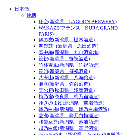
日本酒
銘柄
翔空(新潟県 LAGOON BREWERY)
WAKAZE(フランス KURA GRAND
PARIS)
鶴の友(新潟県 樋木酒造)
舞鶴鼓（新潟県 恩田酒造）
雪中梅(新潟県 丸山酒造場)
笹祝(新潟県 笹祝酒造)
竹林爽風(新潟県 笹祝酒造)
笹印(新潟県 笹祝酒造)
八海山(新潟県 八海醸造)
彌彦(新潟県 弥彦酒造)
天の戸(秋田県 浅舞酒造)
梅乃宿(奈良県 梅乃宿酒造)
ゆきのまゆ(新潟県 苗場酒造)
峰乃白梅(新潟県 峰乃白梅酒造)
菱湖(新潟県 峰乃白梅酒造)
和楽互尊(新潟県 池浦酒造)
越乃白銀(新潟県 高野酒造)
たからやま（新潟県 たからやま醸造）