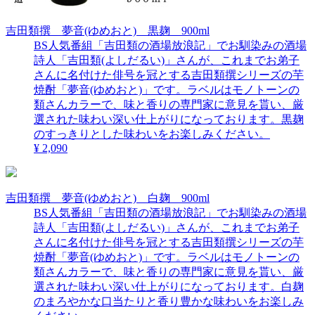
吉田類撰 夢音(ゆめおと) 黒麹 900ml
BS人気番組「吉田類の酒場放浪記」でお馴染みの酒場
詩人「吉田類(よしだるい)」さんが、これまでお弟子
さんに名付けた俳号を冠とする吉田類撰シリーズの芋
焼酎「夢音(ゆめおと)」です。ラベルはモノトーンの
類さんカラーで、味と香りの専門家に意見を貰い、厳
選された味わい深い仕上がりになっております。黒麹
のすっきりとした味わいをお楽しみください。
¥ 2,090
吉田類撰 夢音(ゆめおと) 白麹 900ml
BS人気番組「吉田類の酒場放浪記」でお馴染みの酒場
詩人「吉田類(よしだるい)」さんが、これまでお弟子
さんに名付けた俳号を冠とする吉田類撰シリーズの芋
焼酎「夢音(ゆめおと)」です。ラベルはモノトーンの
類さんカラーで、味と香りの専門家に意見を貰い、厳
選された味わい深い仕上がりになっております。白麹
のまろやかな口当たりと香り豊かな味わいをお楽しみ