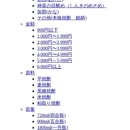
神喜の目醒め（しんきのめざめ）
加那(かな)
その他(本格焼酎 銘柄)
金額
999円以下
1,000円〜1,999円
2,000円〜2,999円
3,000円〜3,999円
4,000円〜4,999円
5,000円～5,999円
6,000円以上
原料
芋焼酎
麦焼酎
黒糖焼酎
米焼酎
粕取り焼酎
容量
720ml(四合瓶)
900ml(五合瓶)
1800ml(一升瓶)