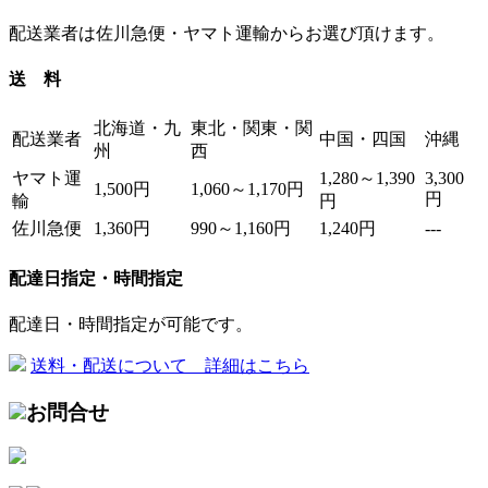
配送業者は佐川急便・ヤマト運輸からお選び頂けます。
送 料
北海道・九
東北・関東・関
配送業者
中国・四国
沖縄
州
西
ヤマト運
1,280～1,390
3,300
1,500円
1,060～1,170円
円
輸
円
佐川急便
1,360円
990～1,160円
1,240円
---
配達日指定・時間指定
配達日・時間指定が可能です。
送料・配送について 詳細はこちら
お問合せ