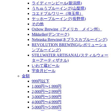
ライディーンビール(新潟県)
うちゅうブルーイング(山梨県)
コエドブルワリー（埼玉県）
ヤッホーブルーイング(長野県)
その他
Oxbow Brewing（アメリカ メイン州）
Mikkeller(デンマーク)
Nebraska Brewing(ネブラスカブルーイング)
REVOLUTION BREWING(レボリューショ
ンブルーイング)
STILLWATER ARTISANAL(スティルウォー
ターアーティザナル)
いわて蔵ビール
宇奈月ビール
金額
999円以下
1,000円〜1,999円
2,000円〜2,999円
3,000円〜3,999円
4,000円〜4,999円
5,000円〜5,999円