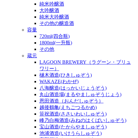
純米吟醸酒
大吟醸酒
純米大吟醸酒
その他の醸造酒
容量
720ml(四合瓶)
1800ml(一升瓶)
その他
蔵元
LAGOON BREWERY（ラグーン・ブリュ
ワリー）
樋木酒造(ひきしゅぞう)
WAKAZE(わかぜ)
八海醸造(はっかいじょうぞう)
丸山酒造場(まるやましゅぞうじょう)
恩田酒造（おんだしゅぞう）
越後鶴亀(えちごつるかめ)
笹祝酒造(ささいわいしゅぞう)
峰乃白梅酒造(みねのはくばいしゅぞう)
宝山酒造(たからやましゅぞう)
池浦酒造(いけうらしゅぞう)