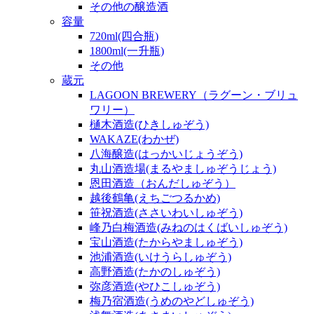
その他の醸造酒
容量
720ml(四合瓶)
1800ml(一升瓶)
その他
蔵元
LAGOON BREWERY（ラグーン・ブリュ
ワリー）
樋木酒造(ひきしゅぞう)
WAKAZE(わかぜ)
八海醸造(はっかいじょうぞう)
丸山酒造場(まるやましゅぞうじょう)
恩田酒造（おんだしゅぞう）
越後鶴亀(えちごつるかめ)
笹祝酒造(ささいわいしゅぞう)
峰乃白梅酒造(みねのはくばいしゅぞう)
宝山酒造(たからやましゅぞう)
池浦酒造(いけうらしゅぞう)
高野酒造(たかのしゅぞう)
弥彦酒造(やひこしゅぞう)
梅乃宿酒造(うめのやどしゅぞう)