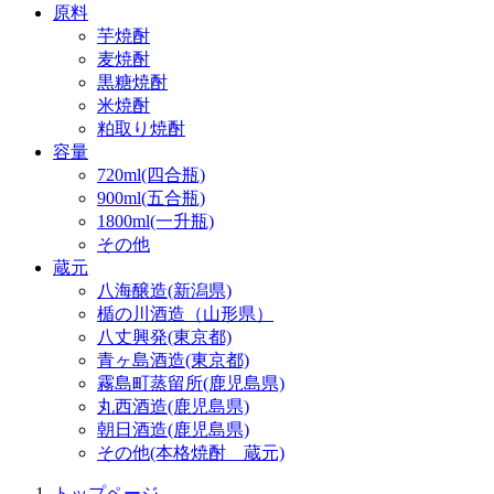
原料
芋焼酎
麦焼酎
黒糖焼酎
米焼酎
粕取り焼酎
容量
720ml(四合瓶)
900ml(五合瓶)
1800ml(一升瓶)
その他
蔵元
八海醸造(新潟県)
楯の川酒造（山形県）
八丈興発(東京都)
青ヶ島酒造(東京都)
霧島町蒸留所(鹿児島県)
丸西酒造(鹿児島県)
朝日酒造(鹿児島県)
その他(本格焼酎 蔵元)
トップページ