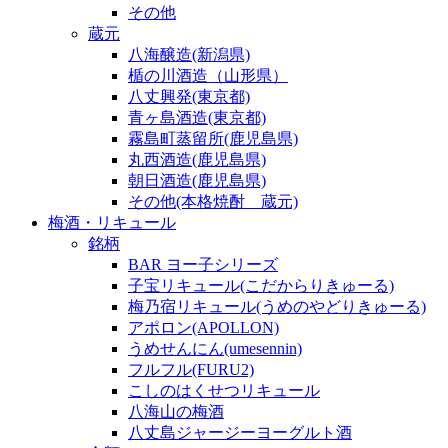
その他
蔵元
八海醸造(新潟県)
楯の川酒造（山形県）
八丈興発(東京都)
青ヶ島酒造(東京都)
霧島町蒸留所(鹿児島県)
丸西酒造(鹿児島県)
朝日酒造(鹿児島県)
その他(本格焼酎 蔵元)
梅酒・リキュール
銘柄
BAR ヨー子シリーズ
子宝リキュール(こだからりきゅーる)
梅乃宿リキュール(うめのやどりきゅーる)
アポロン(APOLLON)
うめせんにん(umesennin)
フルフル(FURU2)
こしのはくせつリキュール
八海山の梅酒
八丈島ジャージーヨーグルト酒