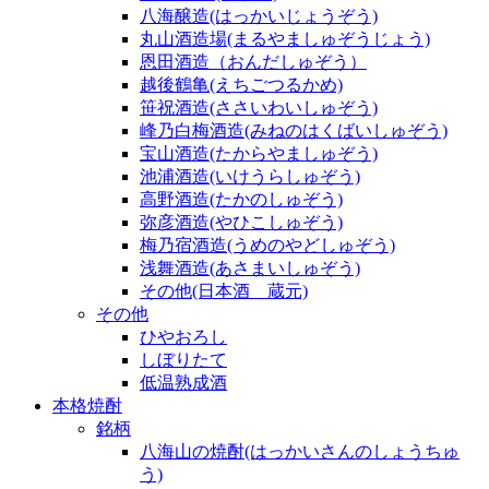
八海醸造(はっかいじょうぞう)
丸山酒造場(まるやましゅぞうじょう)
恩田酒造（おんだしゅぞう）
越後鶴亀(えちごつるかめ)
笹祝酒造(ささいわいしゅぞう)
峰乃白梅酒造(みねのはくばいしゅぞう)
宝山酒造(たからやましゅぞう)
池浦酒造(いけうらしゅぞう)
高野酒造(たかのしゅぞう)
弥彦酒造(やひこしゅぞう)
梅乃宿酒造(うめのやどしゅぞう)
浅舞酒造(あさまいしゅぞう)
その他(日本酒 蔵元)
その他
ひやおろし
しぼりたて
低温熟成酒
本格焼酎
銘柄
八海山の焼酎(はっかいさんのしょうちゅ
う)