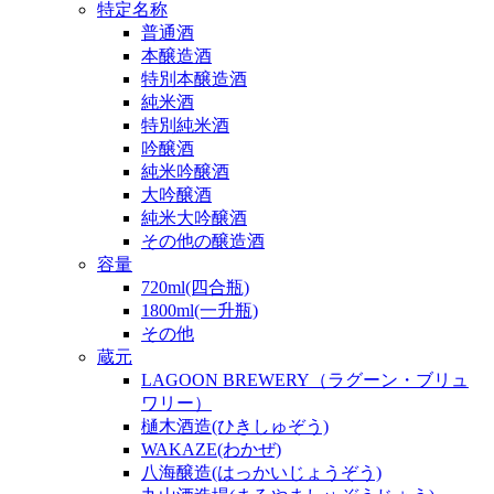
特定名称
普通酒
本醸造酒
特別本醸造酒
純米酒
特別純米酒
吟醸酒
純米吟醸酒
大吟醸酒
純米大吟醸酒
その他の醸造酒
容量
720ml(四合瓶)
1800ml(一升瓶)
その他
蔵元
LAGOON BREWERY（ラグーン・ブリュ
ワリー）
樋木酒造(ひきしゅぞう)
WAKAZE(わかぜ)
八海醸造(はっかいじょうぞう)