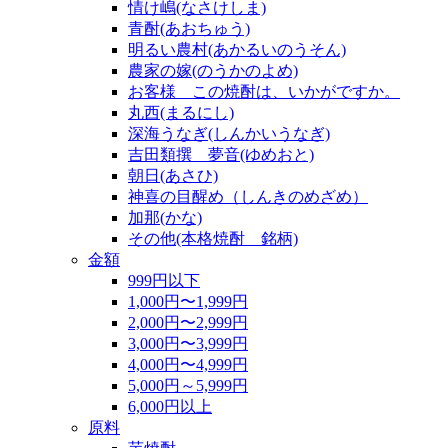
情け嶋(なさけしま)
青酎(あおちゅう)
明るい農村(あかるいのうそん)
農家の嫁(のうかのよめ)
お客様 この焼酎は、いかがですか。
丸西(まるにし)
深海うなぎ(しんかいうなぎ)
吉田類撰 夢音(ゆめおと)
朝日(あさひ)
神喜の目醒め（しんきのめざめ）
加那(かな)
その他(本格焼酎 銘柄)
金額
999円以下
1,000円〜1,999円
2,000円〜2,999円
3,000円〜3,999円
4,000円〜4,999円
5,000円～5,999円
6,000円以上
原料