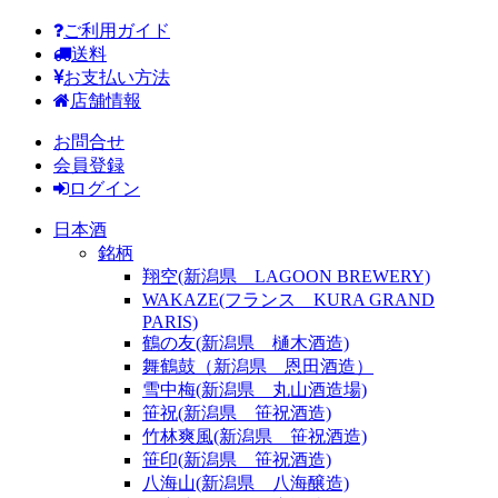
ご利用ガイド
送料
お支払い方法
店舗情報
お問合せ
会員登録
ログイン
日本酒
銘柄
翔空(新潟県 LAGOON BREWERY)
WAKAZE(フランス KURA GRAND
PARIS)
鶴の友(新潟県 樋木酒造)
舞鶴鼓（新潟県 恩田酒造）
雪中梅(新潟県 丸山酒造場)
笹祝(新潟県 笹祝酒造)
竹林爽風(新潟県 笹祝酒造)
笹印(新潟県 笹祝酒造)
八海山(新潟県 八海醸造)