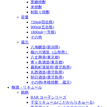
黒糖焼酎
米焼酎
粕取り焼酎
容量
720ml(四合瓶)
900ml(五合瓶)
1800ml(一升瓶)
その他
蔵元
八海醸造(新潟県)
楯の川酒造（山形県）
八丈興発(東京都)
青ヶ島酒造(東京都)
霧島町蒸留所(鹿児島県)
丸西酒造(鹿児島県)
朝日酒造(鹿児島県)
その他(本格焼酎 蔵元)
梅酒・リキュール
銘柄
BAR ヨー子シリーズ
子宝リキュール(こだからりきゅーる)