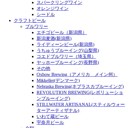
スパークリングワイン
オレンジワイン
シードル
クラフトビール
ブルワリー
エチゴビール（新潟県）
新潟麦酒(新潟県)
ライディーンビール(新潟県)
うちゅうブルーイング(山梨県)
コエドブルワリー（埼玉県）
ヤッホーブルーイング(長野県)
その他
Oxbow Brewing（アメリカ メイン州）
Mikkeller(デンマーク)
Nebraska Brewing(ネブラスカブルーイング)
REVOLUTION BREWING(レボリューショ
ンブルーイング)
STILLWATER ARTISANAL(スティルウォー
ターアーティザナル)
いわて蔵ビール
宇奈月ビール