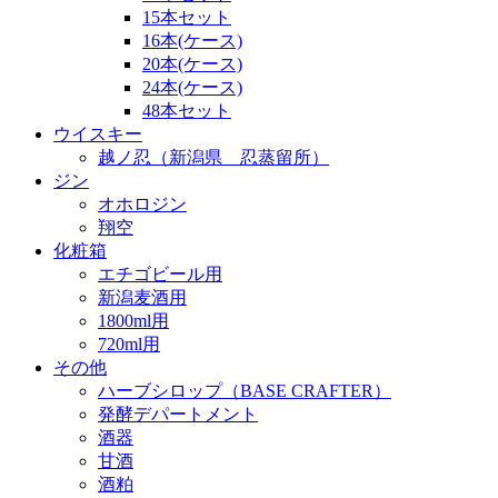
15本セット
16本(ケース)
20本(ケース)
24本(ケース)
48本セット
ウイスキー
越ノ忍（新潟県 忍蒸留所）
ジン
オホロジン
翔空
化粧箱
エチゴビール用
新潟麦酒用
1800ml用
720ml用
その他
ハーブシロップ（BASE CRAFTER）
発酵デパートメント
酒器
甘酒
酒粕