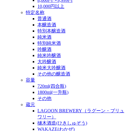
8,000円〜9,999円
10,000円以上
特定名称
普通酒
本醸造酒
特別本醸造酒
純米酒
特別純米酒
吟醸酒
純米吟醸酒
大吟醸酒
純米大吟醸酒
その他の醸造酒
容量
720ml(四合瓶)
1800ml(一升瓶)
その他
蔵元
LAGOON BREWERY（ラグーン・ブリュ
ワリー）
樋木酒造(ひきしゅぞう)
WAKAZE(わかぜ)