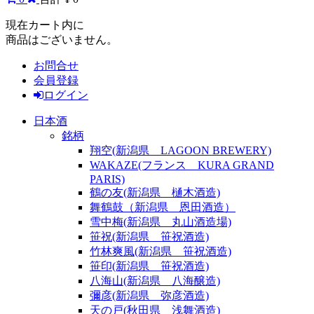
現在カート内に
商品はございません。
お問合せ
会員登録
ログイン
日本酒
銘柄
翔空(新潟県 LAGOON BREWERY)
WAKAZE(フランス KURA GRAND
PARIS)
鶴の友(新潟県 樋木酒造)
舞鶴鼓（新潟県 恩田酒造）
雪中梅(新潟県 丸山酒造場)
笹祝(新潟県 笹祝酒造)
竹林爽風(新潟県 笹祝酒造)
笹印(新潟県 笹祝酒造)
八海山(新潟県 八海醸造)
彌彦(新潟県 弥彦酒造)
天の戸(秋田県 浅舞酒造)