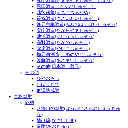
丸山酒造場(まるやましゅぞうじょう)
恩田酒造（おんだしゅぞう）
越後鶴亀(えちごつるかめ)
笹祝酒造(ささいわいしゅぞう)
峰乃白梅酒造(みねのはくばいしゅぞう)
宝山酒造(たからやましゅぞう)
池浦酒造(いけうらしゅぞう)
高野酒造(たかのしゅぞう)
弥彦酒造(やひこしゅぞう)
梅乃宿酒造(うめのやどしゅぞう)
浅舞酒造(あさまいしゅぞう)
その他(日本酒 蔵元)
その他
ひやおろし
しぼりたて
低温熟成酒
本格焼酎
銘柄
八海山の焼酎(はっかいさんのしょうちゅ
う)
情け嶋(なさけしま)
青酎(あおちゅう)