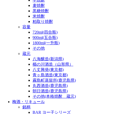
芋焼酎
麦焼酎
黒糖焼酎
米焼酎
粕取り焼酎
容量
720ml(四合瓶)
900ml(五合瓶)
1800ml(一升瓶)
その他
蔵元
八海醸造(新潟県)
楯の川酒造（山形県）
八丈興発(東京都)
青ヶ島酒造(東京都)
霧島町蒸留所(鹿児島県)
丸西酒造(鹿児島県)
朝日酒造(鹿児島県)
その他(本格焼酎 蔵元)
梅酒・リキュール
銘柄
BAR ヨー子シリーズ