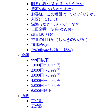
明るい農村(あかるいのうそん)
農家の嫁(のうかのよめ)
お客様 この焼酎は、いかがですか。
丸西(まるにし)
深海うなぎ(しんかいうなぎ)
吉田類撰 夢音(ゆめおと)
朝日(あさひ)
神喜の目醒め（しんきのめざめ）
加那(かな)
その他(本格焼酎 銘柄)
金額
999円以下
1,000円〜1,999円
2,000円〜2,999円
3,000円〜3,999円
4,000円〜4,999円
5,000円～5,999円
6,000円以上
原料
芋焼酎
麦焼酎