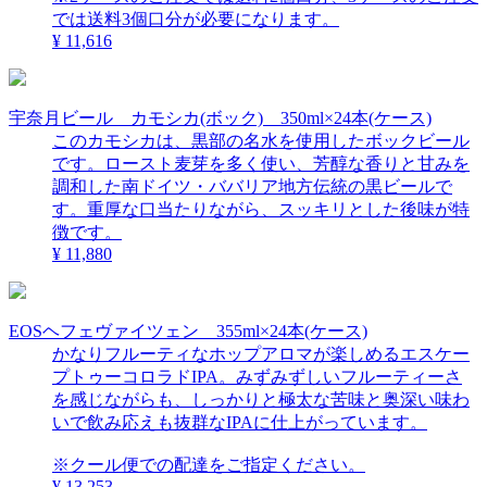
では送料3個口分が必要になります。
¥ 11,616
宇奈月ビール カモシカ(ボック) 350ml×24本(ケース)
このカモシカは、黒部の名水を使用したボックビール
です。ロースト麦芽を多く使い、芳醇な香りと甘みを
調和した南ドイツ・ババリア地方伝統の黒ビールで
す。重厚な口当たりながら、スッキリとした後味が特
徴です。
¥ 11,880
EOSヘフェヴァイツェン 355ml×24本(ケース)
かなりフルーティなホップアロマが楽しめるエスケー
プトゥーコロラドIPA。みずみずしいフルーティーさ
を感じながらも、しっかりと極太な苦味と奥深い味わ
いで飲み応えも抜群なIPAに仕上がっています。
※クール便での配達をご指定ください。
¥ 13,253