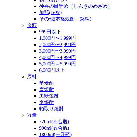
神喜の目醒め（しんきのめざめ）
加那(かな)
その他(本格焼酎 銘柄)
金額
999円以下
1,000円〜1,999円
2,000円〜2,999円
3,000円〜3,999円
4,000円〜4,999円
5,000円～5,999円
6,000円以上
原料
芋焼酎
麦焼酎
黒糖焼酎
米焼酎
粕取り焼酎
容量
720ml(四合瓶)
900ml(五合瓶)
1800ml(一升瓶)