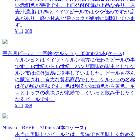
い赤銅色が特徴です。上面発酵酵母の上品な香り、原
麦汁濃度は12%とドイツビールではやや低めですが旨
みがあり、軽い甘みと深いコクが絶妙に調和していま
す。
¥ 11,088
宇奈月ビール 十字峡(ケルシュ) 350ml×24本(ケース)
ケルシュとはドイツ・ケルン地方に伝わるビールの事
です。13世紀から15世紀、ハンザ同盟の盟主としてケ
ルン市は海外貿易に従事していました。ビールも盛ん
に醸造され、有力な貿易商品でした。ケルシュの名称
はその頃の名残です。色は明るい琥珀色から黄色。キ
レとホップの爽快さが絶妙で、ぐいっと飲み干したく
なるビールです。
¥ 11,088
Niigata BEER 310ml×24本(1ケース)
本当に美味しいビールとは、常温でも美味しく飲める