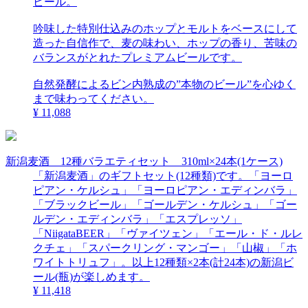
ビール。
吟味した特別仕込みのホップとモルトをベースにして
造った自信作で、麦の味わい、ホップの香り、苦味の
バランスがとれたプレミアムビールです。
自然発酵によるビン内熟成の”本物のビール”を心ゆく
まで味わってください。
¥ 11,088
新潟麦酒 12種バラエティセット 310ml×24本(1ケース)
「新潟麦酒」のギフトセット(12種類)です。「ヨーロ
ピアン・ケルシュ」「ヨーロピアン・エディンバラ」
「ブラックビール」「ゴールデン・ケルシュ」「ゴー
ルデン・エディンバラ」「エスプレッソ」
「NiigataBEER」「ヴァイツェン」「エール・ド・ルレ
クチェ」「スパークリング・マンゴー」「山椒」「ホ
ワイトトリュフ」。以上12種類×2本(計24本)の新潟ビ
ール(瓶)が楽しめます。
¥ 11,418