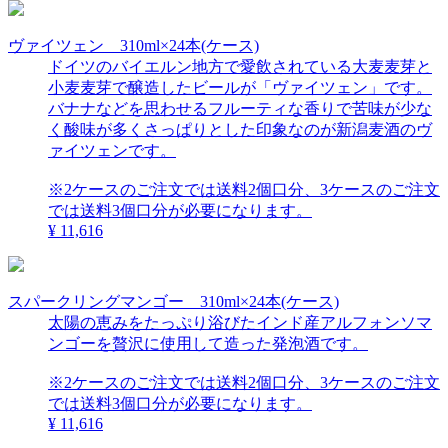
ヴァイツェン 310ml×24本(ケース)
ドイツのバイエルン地方で愛飲されている大麦麦芽と
小麦麦芽で醸造したビールが「ヴァイツェン」です。
バナナなどを思わせるフルーティな香りで苦味が少な
く酸味が多くさっぱりとした印象なのが新潟麦酒のヴ
ァイツェンです。
※2ケースのご注文では送料2個口分、3ケースのご注文
では送料3個口分が必要になります。
¥ 11,616
スパークリングマンゴー 310ml×24本(ケース)
太陽の恵みをたっぷり浴びたインド産アルフォンソマ
ンゴーを贅沢に使用して造った発泡酒です。
※2ケースのご注文では送料2個口分、3ケースのご注文
では送料3個口分が必要になります。
¥ 11,616