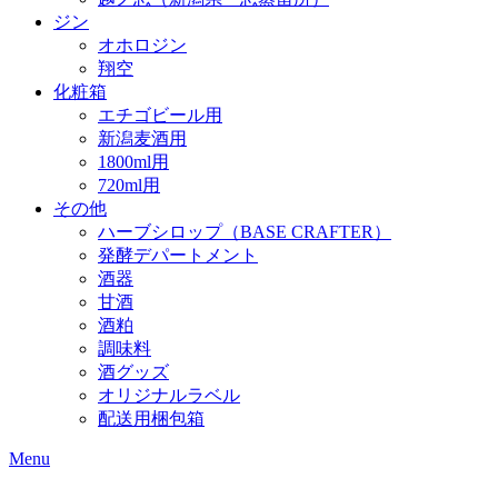
ジン
オホロジン
翔空
化粧箱
エチゴビール用
新潟麦酒用
1800ml用
720ml用
その他
ハーブシロップ（BASE CRAFTER）
発酵デパートメント
酒器
甘酒
酒粕
調味料
酒グッズ
オリジナルラベル
配送用梱包箱
Menu