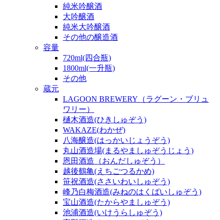
純米吟醸酒
大吟醸酒
純米大吟醸酒
その他の醸造酒
容量
720ml(四合瓶)
1800ml(一升瓶)
その他
蔵元
LAGOON BREWERY（ラグーン・ブリュ
ワリー）
樋木酒造(ひきしゅぞう)
WAKAZE(わかぜ)
八海醸造(はっかいじょうぞう)
丸山酒造場(まるやましゅぞうじょう)
恩田酒造（おんだしゅぞう）
越後鶴亀(えちごつるかめ)
笹祝酒造(ささいわいしゅぞう)
峰乃白梅酒造(みねのはくばいしゅぞう)
宝山酒造(たからやましゅぞう)
池浦酒造(いけうらしゅぞう)