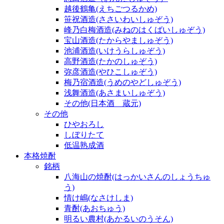
越後鶴亀(えちごつるかめ)
笹祝酒造(ささいわいしゅぞう)
峰乃白梅酒造(みねのはくばいしゅぞう)
宝山酒造(たからやましゅぞう)
池浦酒造(いけうらしゅぞう)
高野酒造(たかのしゅぞう)
弥彦酒造(やひこしゅぞう)
梅乃宿酒造(うめのやどしゅぞう)
浅舞酒造(あさまいしゅぞう)
その他(日本酒 蔵元)
その他
ひやおろし
しぼりたて
低温熟成酒
本格焼酎
銘柄
八海山の焼酎(はっかいさんのしょうちゅ
う)
情け嶋(なさけしま)
青酎(あおちゅう)
明るい農村(あかるいのうそん)