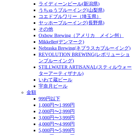
ライディーンビール(新潟県)
うちゅうブルーイング(山梨県)
コエドブルワリー（埼玉県）
ヤッホーブルーイング(長野県)
その他
Oxbow Brewing（アメリカ メイン州）
Mikkeller(デンマーク)
Nebraska Brewing(ネブラスカブルーイング)
REVOLUTION BREWING(レボリューショ
ンブルーイング)
STILLWATER ARTISANAL(スティルウォー
ターアーティザナル)
いわて蔵ビール
宇奈月ビール
金額
999円以下
1,000円〜1,999円
2,000円〜2,999円
3,000円〜3,999円
4,000円〜4,999円
5,000円〜5,999円