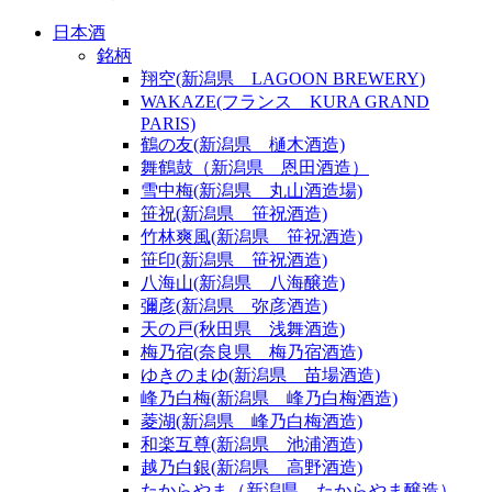
日本酒
銘柄
翔空(新潟県 LAGOON BREWERY)
WAKAZE(フランス KURA GRAND
PARIS)
鶴の友(新潟県 樋木酒造)
舞鶴鼓（新潟県 恩田酒造）
雪中梅(新潟県 丸山酒造場)
笹祝(新潟県 笹祝酒造)
竹林爽風(新潟県 笹祝酒造)
笹印(新潟県 笹祝酒造)
八海山(新潟県 八海醸造)
彌彦(新潟県 弥彦酒造)
天の戸(秋田県 浅舞酒造)
梅乃宿(奈良県 梅乃宿酒造)
ゆきのまゆ(新潟県 苗場酒造)
峰乃白梅(新潟県 峰乃白梅酒造)
菱湖(新潟県 峰乃白梅酒造)
和楽互尊(新潟県 池浦酒造)
越乃白銀(新潟県 高野酒造)
たからやま（新潟県 たからやま醸造）