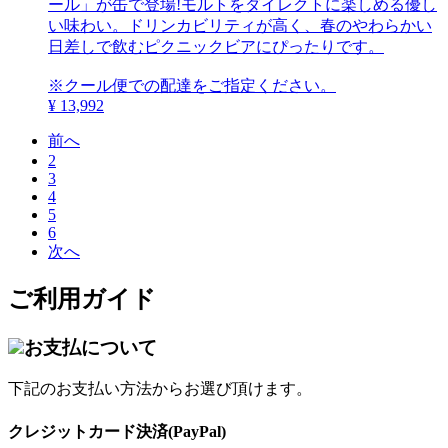
ール」が缶で登場!モルトをダイレクトに楽しめる優し
い味わい。ドリンカビリティが高く、春のやわらかい
日差しで飲むピクニックビアにぴったりです。
※クール便での配達をご指定ください。
¥ 13,992
前へ
2
3
4
5
6
次へ
ご利用ガイド
お支払について
下記のお支払い方法からお選び頂けます。
クレジットカード決済(PayPal)