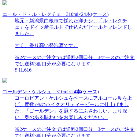
エール・ド・ル・レクチェ 310ml×24本(ケース)
地元・新潟県白根市で採れた洋ナシ、「ル・レクチ
ェ」をドイツ産モルトで仕込んだビールとブレンドし
ました。
甘く、香り高い発泡酒です。
※2ケースのご注文では送料2個口分、3ケースのご注文
では送料3個口分が必要になります。
¥ 11,616
ゴールデン・ケルシュ 310ml×24本(ケース)
ヨーロピアン・ケルシュをベースにアルコール度を上
げ、度数7%のハイクオリティービールに仕上げまし
た。「ゴールデン」を冠するにふさわしい、より深
い、奥のある味わいをお楽しみください。
※2ケースのご注文では送料2個口分、3ケースのご注文
では送料3個口分が必要になります。