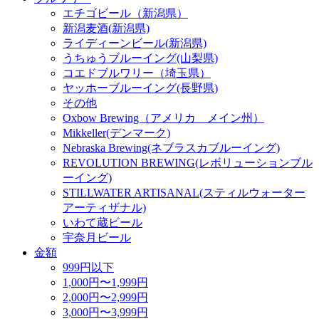
エチゴビール（新潟県）
新潟麦酒(新潟県)
ライディーンビール(新潟県)
うちゅうブルーイング(山梨県)
コエドブルワリー（埼玉県）
ヤッホーブルーイング(長野県)
その他
Oxbow Brewing（アメリカ メイン州）
Mikkeller(デンマーク)
Nebraska Brewing(ネブラスカブルーイング)
REVOLUTION BREWING(レボリューションブル
ーイング)
STILLWATER ARTISANAL(スティルウォーター
アーティザナル)
いわて蔵ビール
宇奈月ビール
金額
999円以下
1,000円〜1,999円
2,000円〜2,999円
3,000円〜3,999円