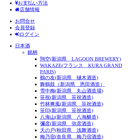
お支払い方法
店舗情報
お問合せ
会員登録
ログイン
日本酒
銘柄
翔空(新潟県 LAGOON BREWERY)
WAKAZE(フランス KURA GRAND
PARIS)
鶴の友(新潟県 樋木酒造)
舞鶴鼓（新潟県 恩田酒造）
雪中梅(新潟県 丸山酒造場)
笹祝(新潟県 笹祝酒造)
竹林爽風(新潟県 笹祝酒造)
笹印(新潟県 笹祝酒造)
八海山(新潟県 八海醸造)
彌彦(新潟県 弥彦酒造)
天の戸(秋田県 浅舞酒造)
梅乃宿(奈良県 梅乃宿酒造)