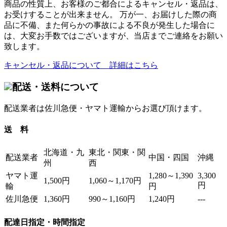
商品の性質上、お客様のご都合によるキャンセル・返品は、
お受けすることが出来ません。 万が一、お届けした際の商
品に不備、また何らかの事故による不良が発生した場合に
は、大変お手数ではございますが、当店までご連絡をお願い
致します。
キャンセル・返品について 詳細はこちら
配送・送料について
配送業者は佐川急便・ヤマト運輸からお選び頂けます。
送 料
北海道・九
東北・関東・関
配送業者
中国・四国
沖縄
州
西
ヤマト運
1,280～1,390
3,300
1,500円
1,060～1,170円
円
輸
円
佐川急便
1,360円
990～1,160円
1,240円
---
配達日指定・時間指定