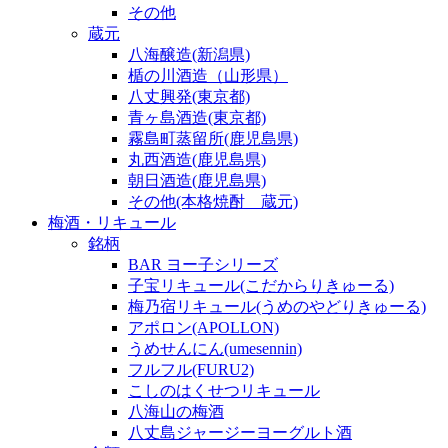
その他
蔵元
八海醸造(新潟県)
楯の川酒造（山形県）
八丈興発(東京都)
青ヶ島酒造(東京都)
霧島町蒸留所(鹿児島県)
丸西酒造(鹿児島県)
朝日酒造(鹿児島県)
その他(本格焼酎 蔵元)
梅酒・リキュール
銘柄
BAR ヨー子シリーズ
子宝リキュール(こだからりきゅーる)
梅乃宿リキュール(うめのやどりきゅーる)
アポロン(APOLLON)
うめせんにん(umesennin)
フルフル(FURU2)
こしのはくせつリキュール
八海山の梅酒
八丈島ジャージーヨーグルト酒