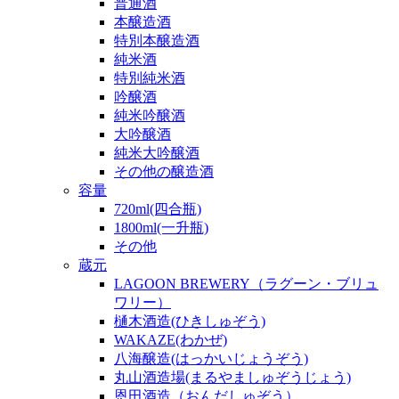
普通酒
本醸造酒
特別本醸造酒
純米酒
特別純米酒
吟醸酒
純米吟醸酒
大吟醸酒
純米大吟醸酒
その他の醸造酒
容量
720ml(四合瓶)
1800ml(一升瓶)
その他
蔵元
LAGOON BREWERY（ラグーン・ブリュ
ワリー）
樋木酒造(ひきしゅぞう)
WAKAZE(わかぜ)
八海醸造(はっかいじょうぞう)
丸山酒造場(まるやましゅぞうじょう)
恩田酒造（おんだしゅぞう）