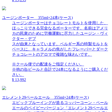
ユージンポーター 355ml×24本(ケース)
ユージンポーターはチョコレートモルトを使用した、
ほっこりできる完全なるポーターです。名前はアメリ
カの民衆のために労働運動に尽力したユージン・ヴィ
クター・デブ
スが由来となっています。ベルギー系の特製モルトを
ベースに、キャラメルの焦がしたフレーバーとダーク
チョコレートのアロマで複雑な味わいです。
※クール便での配達をご指定ください。
※他の缶ビールと合計で24本になるようにご購入くだ
さい。
¥ 13,992
エレメント29ペールエール 355ml×24本(ケース)
エピックブルーイングが造るコッパーコーン・ペール
エールのベイビーバージョン「エレメント29ペールエ