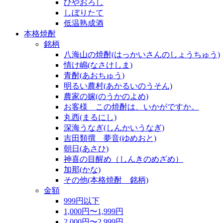
ひやおろし
しぼりたて
低温熟成酒
本格焼酎
銘柄
八海山の焼酎(はっかいさんのしょうちゅう)
情け嶋(なさけしま)
青酎(あおちゅう)
明るい農村(あかるいのうそん)
農家の嫁(のうかのよめ)
お客様 この焼酎は、いかがですか。
丸西(まるにし)
深海うなぎ(しんかいうなぎ)
吉田類撰 夢音(ゆめおと)
朝日(あさひ)
神喜の目醒め（しんきのめざめ）
加那(かな)
その他(本格焼酎 銘柄)
金額
999円以下
1,000円〜1,999円
2,000円〜2,999円