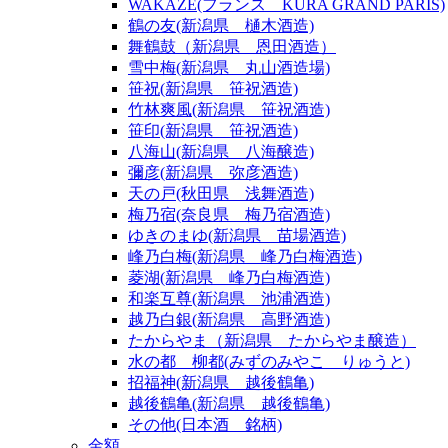
WAKAZE(フランス KURA GRAND PARIS)
鶴の友(新潟県 樋木酒造)
舞鶴鼓（新潟県 恩田酒造）
雪中梅(新潟県 丸山酒造場)
笹祝(新潟県 笹祝酒造)
竹林爽風(新潟県 笹祝酒造)
笹印(新潟県 笹祝酒造)
八海山(新潟県 八海醸造)
彌彦(新潟県 弥彦酒造)
天の戸(秋田県 浅舞酒造)
梅乃宿(奈良県 梅乃宿酒造)
ゆきのまゆ(新潟県 苗場酒造)
峰乃白梅(新潟県 峰乃白梅酒造)
菱湖(新潟県 峰乃白梅酒造)
和楽互尊(新潟県 池浦酒造)
越乃白銀(新潟県 高野酒造)
たからやま（新潟県 たからやま醸造）
水の都 柳都(みずのみやこ りゅうと)
招福神(新潟県 越後鶴亀)
越後鶴亀(新潟県 越後鶴亀)
その他(日本酒 銘柄)
金額