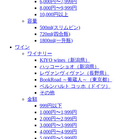
6,000円〜7,999円
8,000円〜9,999円
10,000円以上
容量
500ml(スリムビン)
720ml(四合瓶)
1800ml(一升瓶)
ワイン
ワイナリー
KIYO wines（新潟県）
ハッコーショオ（新潟県）
レヴァンヴィヴァン（長野県）
BookRoad ～葡蔵人～（東京都）
ベルンハルト コッホ（ドイツ）
その他
金額
999円以下
1,000円〜1,999円
2,000円〜2,999円
3,000円〜3,999円
4,000円〜4,999円
5,000円〜5,999円