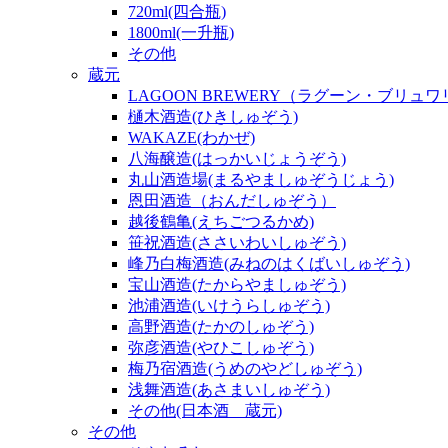
720ml(四合瓶)
1800ml(一升瓶)
その他
蔵元
LAGOON BREWERY（ラグーン・ブリュ
樋木酒造(ひきしゅぞう)
WAKAZE(わかぜ)
八海醸造(はっかいじょうぞう)
丸山酒造場(まるやましゅぞうじょう)
恩田酒造（おんだしゅぞう）
越後鶴亀(えちごつるかめ)
笹祝酒造(ささいわいしゅぞう)
峰乃白梅酒造(みねのはくばいしゅぞう)
宝山酒造(たからやましゅぞう)
池浦酒造(いけうらしゅぞう)
高野酒造(たかのしゅぞう)
弥彦酒造(やひこしゅぞう)
梅乃宿酒造(うめのやどしゅぞう)
浅舞酒造(あさまいしゅぞう)
その他(日本酒 蔵元)
その他