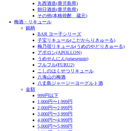
丸西酒造(鹿児島県)
朝日酒造(鹿児島県)
その他(本格焼酎 蔵元)
梅酒・リキュール
銘柄
BAR ヨー子シリーズ
子宝リキュール(こだからりきゅーる)
梅乃宿リキュール(うめのやどりきゅーる)
アポロン(APOLLON)
うめせんにん(umesennin)
フルフル(FURU2)
こしのはくせつリキュール
八海山の梅酒
八丈島ジャージーヨーグルト酒
金額
999円以下
1,000円〜1,999円
2,000円〜2,999円
3,000円〜3,999円
4,000円〜4,999円
5,000円〜5,999円