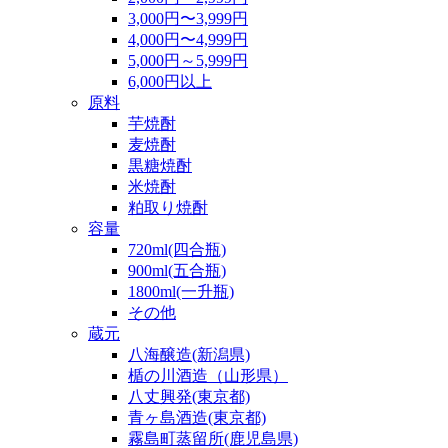
3,000円〜3,999円
4,000円〜4,999円
5,000円～5,999円
6,000円以上
原料
芋焼酎
麦焼酎
黒糖焼酎
米焼酎
粕取り焼酎
容量
720ml(四合瓶)
900ml(五合瓶)
1800ml(一升瓶)
その他
蔵元
八海醸造(新潟県)
楯の川酒造（山形県）
八丈興発(東京都)
青ヶ島酒造(東京都)
霧島町蒸留所(鹿児島県)