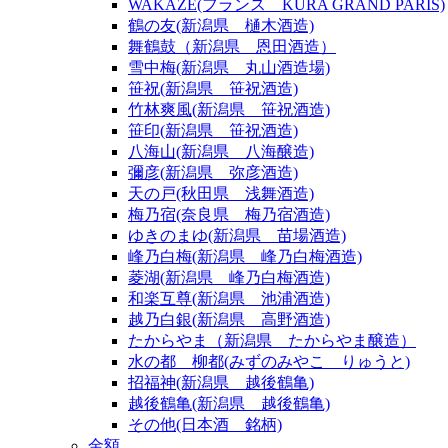
WAKAZE(フランス KURA GRAND PARIS)
鶴の友(新潟県 樋木酒造)
舞鶴鼓（新潟県 恩田酒造）
雪中梅(新潟県 丸山酒造場)
笹祝(新潟県 笹祝酒造)
竹林爽風(新潟県 笹祝酒造)
笹印(新潟県 笹祝酒造)
八海山(新潟県 八海醸造)
彌彦(新潟県 弥彦酒造)
天の戸(秋田県 浅舞酒造)
梅乃宿(奈良県 梅乃宿酒造)
ゆきのまゆ(新潟県 苗場酒造)
峰乃白梅(新潟県 峰乃白梅酒造)
菱湖(新潟県 峰乃白梅酒造)
和楽互尊(新潟県 池浦酒造)
越乃白銀(新潟県 高野酒造)
たからやま（新潟県 たからやま醸造）
水の都 柳都(みずのみやこ りゅうと)
招福神(新潟県 越後鶴亀)
越後鶴亀(新潟県 越後鶴亀)
その他(日本酒 銘柄)
金額