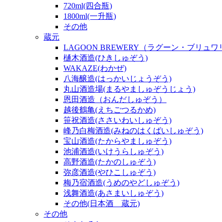
720ml(四合瓶)
1800ml(一升瓶)
その他
蔵元
LAGOON BREWERY（ラグーン・ブリュ
樋木酒造(ひきしゅぞう)
WAKAZE(わかぜ)
八海醸造(はっかいじょうぞう)
丸山酒造場(まるやましゅぞうじょう)
恩田酒造（おんだしゅぞう）
越後鶴亀(えちごつるかめ)
笹祝酒造(ささいわいしゅぞう)
峰乃白梅酒造(みねのはくばいしゅぞう)
宝山酒造(たからやましゅぞう)
池浦酒造(いけうらしゅぞう)
高野酒造(たかのしゅぞう)
弥彦酒造(やひこしゅぞう)
梅乃宿酒造(うめのやどしゅぞう)
浅舞酒造(あさまいしゅぞう)
その他(日本酒 蔵元)
その他