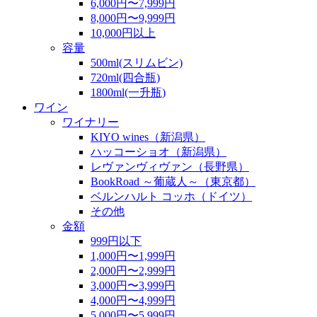
6,000円〜7,999円
8,000円〜9,999円
10,000円以上
容量
500ml(スリムビン)
720ml(四合瓶)
1800ml(一升瓶)
ワイン
ワイナリー
KIYO wines（新潟県）
ハッコーショオ（新潟県）
レヴァンヴィヴァン（長野県）
BookRoad ～葡蔵人～（東京都）
ベルンハルト コッホ（ドイツ）
その他
金額
999円以下
1,000円〜1,999円
2,000円〜2,999円
3,000円〜3,999円
4,000円〜4,999円
5,000円〜5,999円