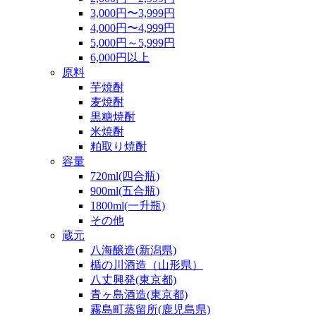
3,000円〜3,999円
4,000円〜4,999円
5,000円～5,999円
6,000円以上
原料
芋焼酎
麦焼酎
黒糖焼酎
米焼酎
粕取り焼酎
容量
720ml(四合瓶)
900ml(五合瓶)
1800ml(一升瓶)
その他
蔵元
八海醸造(新潟県)
楯の川酒造（山形県）
八丈興発(東京都)
青ヶ島酒造(東京都)
霧島町蒸留所(鹿児島県)