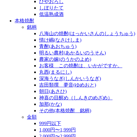
ひやおろし
しぼりたて
低温熟成酒
本格焼酎
銘柄
八海山の焼酎(はっかいさんのしょうちゅう)
情け嶋(なさけしま)
青酎(あおちゅう)
明るい農村(あかるいのうそん)
農家の嫁(のうかのよめ)
お客様 この焼酎は、いかがですか。
丸西(まるにし)
深海うなぎ(しんかいうなぎ)
吉田類撰 夢音(ゆめおと)
朝日(あさひ)
神喜の目醒め（しんきのめざめ）
加那(かな)
その他(本格焼酎 銘柄)
金額
999円以下
1,000円〜1,999円
2,000円〜2,999円