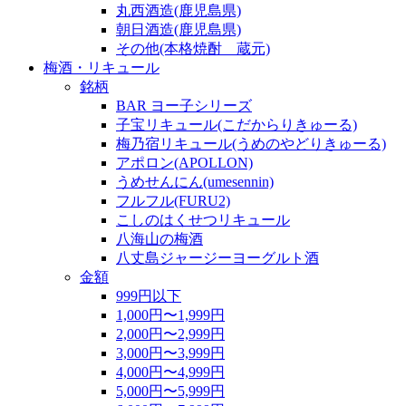
丸西酒造(鹿児島県)
朝日酒造(鹿児島県)
その他(本格焼酎 蔵元)
梅酒・リキュール
銘柄
BAR ヨー子シリーズ
子宝リキュール(こだからりきゅーる)
梅乃宿リキュール(うめのやどりきゅーる)
アポロン(APOLLON)
うめせんにん(umesennin)
フルフル(FURU2)
こしのはくせつリキュール
八海山の梅酒
八丈島ジャージーヨーグルト酒
金額
999円以下
1,000円〜1,999円
2,000円〜2,999円
3,000円〜3,999円
4,000円〜4,999円
5,000円〜5,999円