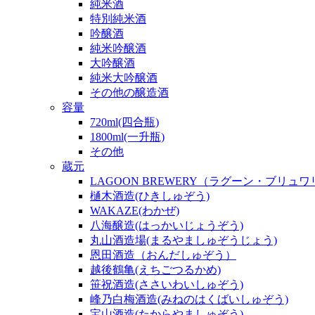
純米酒
特別純米酒
吟醸酒
純米吟醸酒
大吟醸酒
純米大吟醸酒
その他の醸造酒
容量
720ml(四合瓶)
1800ml(一升瓶)
その他
蔵元
LAGOON BREWERY（ラグーン・ブリュ
樋木酒造(ひきしゅぞう)
WAKAZE(わかぜ)
八海醸造(はっかいじょうぞう)
丸山酒造場(まるやましゅぞうじょう)
恩田酒造（おんだしゅぞう）
越後鶴亀(えちごつるかめ)
笹祝酒造(ささいわいしゅぞう)
峰乃白梅酒造(みねのはくばいしゅぞう)
宝山酒造(たからやましゅぞう)