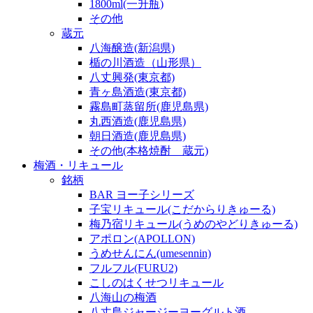
1800ml(一升瓶)
その他
蔵元
八海醸造(新潟県)
楯の川酒造（山形県）
八丈興発(東京都)
青ヶ島酒造(東京都)
霧島町蒸留所(鹿児島県)
丸西酒造(鹿児島県)
朝日酒造(鹿児島県)
その他(本格焼酎 蔵元)
梅酒・リキュール
銘柄
BAR ヨー子シリーズ
子宝リキュール(こだからりきゅーる)
梅乃宿リキュール(うめのやどりきゅーる)
アポロン(APOLLON)
うめせんにん(umesennin)
フルフル(FURU2)
こしのはくせつリキュール
八海山の梅酒
八丈島ジャージーヨーグルト酒