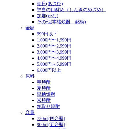
朝日(あさひ)
神喜の目醒め（しんきのめざめ）
加那(かな)
その他(本格焼酎 銘柄)
金額
999円以下
1,000円〜1,999円
2,000円〜2,999円
3,000円〜3,999円
4,000円〜4,999円
5,000円～5,999円
6,000円以上
原料
芋焼酎
麦焼酎
黒糖焼酎
米焼酎
粕取り焼酎
容量
720ml(四合瓶)
900ml(五合瓶)