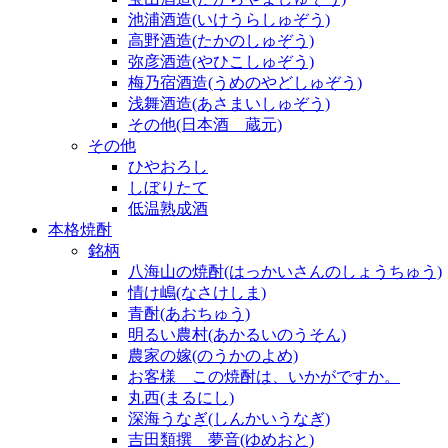
池浦酒造(いけうらしゅぞう)
高野酒造(たかのしゅぞう)
弥彦酒造(やひこしゅぞう)
梅乃宿酒造(うめのやどしゅぞう)
浅舞酒造(あさまいしゅぞう)
その他(日本酒 蔵元)
その他
ひやおろし
しぼりたて
低温熟成酒
本格焼酎
銘柄
八海山の焼酎(はっかいさんのしょうちゅう)
情け嶋(なさけしま)
青酎(あおちゅう)
明るい農村(あかるいのうそん)
農家の嫁(のうかのよめ)
お客様 この焼酎は、いかがですか。
丸西(まるにし)
深海うなぎ(しんかいうなぎ)
吉田類撰 夢音(ゆめおと)