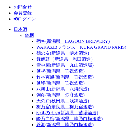
お問合せ
会員登録
ログイン
日本酒
銘柄
翔空(新潟県 LAGOON BREWERY)
WAKAZE(フランス KURA GRAND PARIS)
鶴の友(新潟県 樋木酒造)
舞鶴鼓（新潟県 恩田酒造）
雪中梅(新潟県 丸山酒造場)
笹祝(新潟県 笹祝酒造)
竹林爽風(新潟県 笹祝酒造)
笹印(新潟県 笹祝酒造)
八海山(新潟県 八海醸造)
彌彦(新潟県 弥彦酒造)
天の戸(秋田県 浅舞酒造)
梅乃宿(奈良県 梅乃宿酒造)
ゆきのまゆ(新潟県 苗場酒造)
峰乃白梅(新潟県 峰乃白梅酒造)
菱湖(新潟県 峰乃白梅酒造)