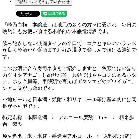
商品についてのお問い合わせ
「峰乃白梅 本醸造」は地元の多くの方々に愛され、毎日の
晩酌にもお使い頂ける本格的な本醸造清酒です。
飲み飽きしない淡麗タイプの辛口で、コクとキレのバランス
が良く冷酒から燗酒までお好み温度で楽しんで頂ける清酒で
す。
このお酒に合う寿司ネタをご紹介しますと、魚類ではのぼり
カツオやアナゴ、しめサバ等、貝類ではややコクのあるホタ
テ、ホッキ貝等、甲殻類で言えばボタンエビやズワイガニ、
シャコ等がお薦めです。
※地ビールと日本酒・焼酎・和リキュール等は基本的には同
梱が不可能です。
特定名称：本醸造酒 / アルコール度数：15％ / 精米歩
合：65％
原材料名：米・米麹・醸造用アルコール / 原料米：(麹）