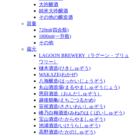
大吟醸酒
純米大吟醸酒
その他の醸造酒
容量
720ml(四合瓶)
1800ml(一升瓶)
その他
蔵元
LAGOON BREWERY（ラグーン・ブリュ
ワリー）
樋木酒造(ひきしゅぞう)
WAKAZE(わかぜ)
八海醸造(はっかいじょうぞう)
丸山酒造場(まるやましゅぞうじょう)
恩田酒造（おんだしゅぞう）
越後鶴亀(えちごつるかめ)
笹祝酒造(ささいわいしゅぞう)
峰乃白梅酒造(みねのはくばいしゅぞう)
宝山酒造(たからやましゅぞう)
池浦酒造(いけうらしゅぞう)
高野酒造(たかのしゅぞう)