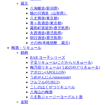
蔵元
八海醸造(新潟県)
楯の川酒造（山形県）
八丈興発(東京都)
青ヶ島酒造(東京都)
霧島町蒸留所(鹿児島県)
丸西酒造(鹿児島県)
朝日酒造(鹿児島県)
その他(本格焼酎 蔵元)
梅酒・リキュール
銘柄
BAR ヨー子シリーズ
子宝リキュール(こだからりきゅーる)
梅乃宿リキュール(うめのやどりきゅーる)
アポロン(APOLLON)
うめせんにん(umesennin)
フルフル(FURU2)
こしのはくせつリキュール
八海山の梅酒
八丈島ジャージーヨーグルト酒
金額