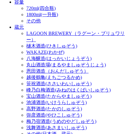
容量
720ml(四合瓶)
1800ml(一升瓶)
その他
蔵元
LAGOON BREWERY（ラグーン・ブリュワリ
ー）
樋木酒造(ひきしゅぞう)
WAKAZE(わかぜ)
八海醸造(はっかいじょうぞう)
丸山酒造場(まるやましゅぞうじょう)
恩田酒造（おんだしゅぞう）
越後鶴亀(えちごつるかめ)
笹祝酒造(ささいわいしゅぞう)
峰乃白梅酒造(みねのはくばいしゅぞう)
宝山酒造(たからやましゅぞう)
池浦酒造(いけうらしゅぞう)
高野酒造(たかのしゅぞう)
弥彦酒造(やひこしゅぞう)
梅乃宿酒造(うめのやどしゅぞう)
浅舞酒造(あさまいしゅぞう)
その他(日本酒 蔵元)