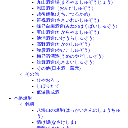
丸山酒造場(まるやましゅぞうじょう)
恩田酒造（おんだしゅぞう）
越後鶴亀(えちごつるかめ)
笹祝酒造(ささいわいしゅぞう)
峰乃白梅酒造(みねのはくばいしゅぞう)
宝山酒造(たからやましゅぞう)
池浦酒造(いけうらしゅぞう)
高野酒造(たかのしゅぞう)
弥彦酒造(やひこしゅぞう)
梅乃宿酒造(うめのやどしゅぞう)
浅舞酒造(あさまいしゅぞう)
その他(日本酒 蔵元)
その他
ひやおろし
しぼりたて
低温熟成酒
本格焼酎
銘柄
八海山の焼酎(はっかいさんのしょうちゅ
う)
情け嶋(なさけしま)