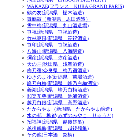
WAKAZE(フランス KURA GRAND PARIS)
鶴の友(新潟県 樋木酒造)
舞鶴鼓（新潟県 恩田酒造）
雪中梅(新潟県 丸山酒造場)
笹祝(新潟県 笹祝酒造)
竹林爽風(新潟県 笹祝酒造)
笹印(新潟県 笹祝酒造)
八海山(新潟県 八海醸造)
彌彦(新潟県 弥彦酒造)
天の戸(秋田県 浅舞酒造)
梅乃宿(奈良県 梅乃宿酒造)
ゆきのまゆ(新潟県 苗場酒造)
峰乃白梅(新潟県 峰乃白梅酒造)
菱湖(新潟県 峰乃白梅酒造)
和楽互尊(新潟県 池浦酒造)
越乃白銀(新潟県 高野酒造)
たからやま（新潟県 たからやま醸造）
水の都 柳都(みずのみやこ りゅうと)
招福神(新潟県 越後鶴亀)
越後鶴亀(新潟県 越後鶴亀)
その他(日本酒 銘柄)