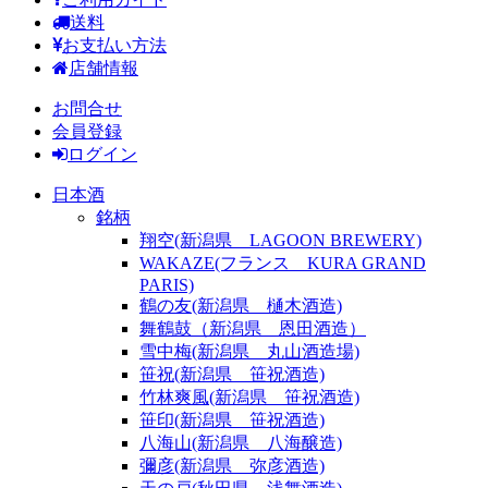
送料
お支払い方法
店舗情報
お問合せ
会員登録
ログイン
日本酒
銘柄
翔空(新潟県 LAGOON BREWERY)
WAKAZE(フランス KURA GRAND
PARIS)
鶴の友(新潟県 樋木酒造)
舞鶴鼓（新潟県 恩田酒造）
雪中梅(新潟県 丸山酒造場)
笹祝(新潟県 笹祝酒造)
竹林爽風(新潟県 笹祝酒造)
笹印(新潟県 笹祝酒造)
八海山(新潟県 八海醸造)
彌彦(新潟県 弥彦酒造)