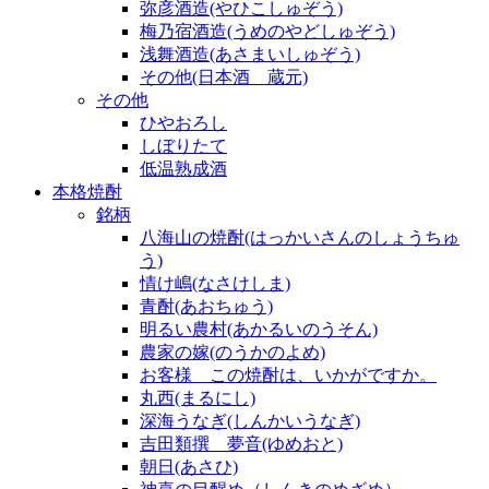
弥彦酒造(やひこしゅぞう)
梅乃宿酒造(うめのやどしゅぞう)
浅舞酒造(あさまいしゅぞう)
その他(日本酒 蔵元)
その他
ひやおろし
しぼりたて
低温熟成酒
本格焼酎
銘柄
八海山の焼酎(はっかいさんのしょうちゅ
う)
情け嶋(なさけしま)
青酎(あおちゅう)
明るい農村(あかるいのうそん)
農家の嫁(のうかのよめ)
お客様 この焼酎は、いかがですか。
丸西(まるにし)
深海うなぎ(しんかいうなぎ)
吉田類撰 夢音(ゆめおと)
朝日(あさひ)