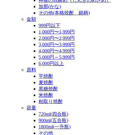
神喜の目醒め（しんきのめざめ）
加那(かな)
その他(本格焼酎 銘柄)
金額
999円以下
1,000円〜1,999円
2,000円〜2,999円
3,000円〜3,999円
4,000円〜4,999円
5,000円～5,999円
6,000円以上
原料
芋焼酎
麦焼酎
黒糖焼酎
米焼酎
粕取り焼酎
容量
720ml(四合瓶)
900ml(五合瓶)
1800ml(一升瓶)
その他