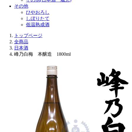
その他
ひやおろし
しぼりたて
低温熟成酒
トップページ
全商品
日本酒
峰乃白梅 本醸造 1800ml