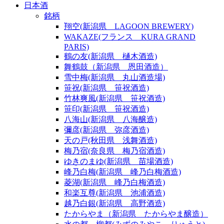
日本酒
銘柄
翔空(新潟県 LAGOON BREWERY)
WAKAZE(フランス KURA GRAND
PARIS)
鶴の友(新潟県 樋木酒造)
舞鶴鼓（新潟県 恩田酒造）
雪中梅(新潟県 丸山酒造場)
笹祝(新潟県 笹祝酒造)
竹林爽風(新潟県 笹祝酒造)
笹印(新潟県 笹祝酒造)
八海山(新潟県 八海醸造)
彌彦(新潟県 弥彦酒造)
天の戸(秋田県 浅舞酒造)
梅乃宿(奈良県 梅乃宿酒造)
ゆきのまゆ(新潟県 苗場酒造)
峰乃白梅(新潟県 峰乃白梅酒造)
菱湖(新潟県 峰乃白梅酒造)
和楽互尊(新潟県 池浦酒造)
越乃白銀(新潟県 高野酒造)
たからやま（新潟県 たからやま醸造）