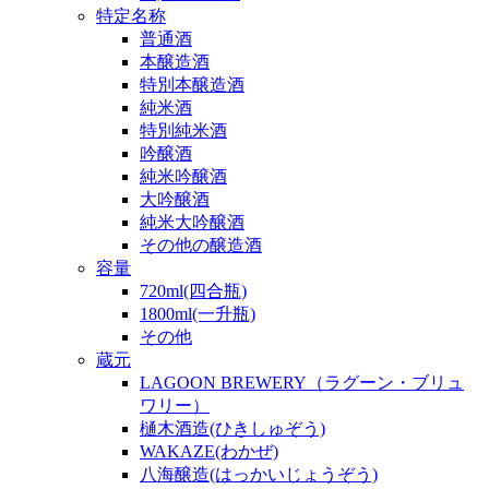
特定名称
普通酒
本醸造酒
特別本醸造酒
純米酒
特別純米酒
吟醸酒
純米吟醸酒
大吟醸酒
純米大吟醸酒
その他の醸造酒
容量
720ml(四合瓶)
1800ml(一升瓶)
その他
蔵元
LAGOON BREWERY（ラグーン・ブリュ
ワリー）
樋木酒造(ひきしゅぞう)
WAKAZE(わかぜ)
八海醸造(はっかいじょうぞう)