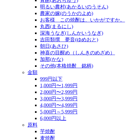
青酎(あおちゅう)
明るい農村(あかるいのうそん)
農家の嫁(のうかのよめ)
お客様 この焼酎は、いかがですか。
丸西(まるにし)
深海うなぎ(しんかいうなぎ)
吉田類撰 夢音(ゆめおと)
朝日(あさひ)
神喜の目醒め（しんきのめざめ）
加那(かな)
その他(本格焼酎 銘柄)
金額
999円以下
1,000円〜1,999円
2,000円〜2,999円
3,000円〜3,999円
4,000円〜4,999円
5,000円～5,999円
6,000円以上
原料
芋焼酎
麦焼酎