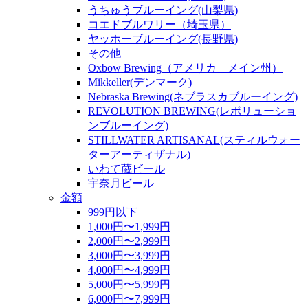
うちゅうブルーイング(山梨県)
コエドブルワリー（埼玉県）
ヤッホーブルーイング(長野県)
その他
Oxbow Brewing（アメリカ メイン州）
Mikkeller(デンマーク)
Nebraska Brewing(ネブラスカブルーイング)
REVOLUTION BREWING(レボリューショ
ンブルーイング)
STILLWATER ARTISANAL(スティルウォー
ターアーティザナル)
いわて蔵ビール
宇奈月ビール
金額
999円以下
1,000円〜1,999円
2,000円〜2,999円
3,000円〜3,999円
4,000円〜4,999円
5,000円〜5,999円
6,000円〜7,999円