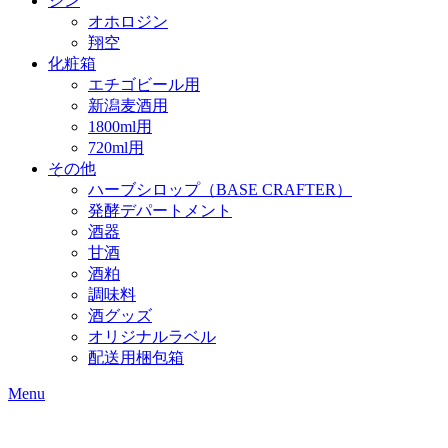
ジン
オホロジン
翔空
化粧箱
エチゴビール用
新潟麦酒用
1800ml用
720ml用
その他
ハーブシロップ（BASE CRAFTER）
発酵デパートメント
酒器
甘酒
酒粕
調味料
酒グッズ
オリジナルラベル
配送用梱包箱
Menu