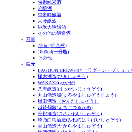
特別純米酒
吟醸酒
純米吟醸酒
大吟醸酒
純米大吟醸酒
その他の醸造酒
容量
720ml(四合瓶)
1800ml(一升瓶)
その他
蔵元
LAGOON BREWERY（ラグーン・ブリュ
樋木酒造(ひきしゅぞう)
WAKAZE(わかぜ)
八海醸造(はっかいじょうぞう)
丸山酒造場(まるやましゅぞうじょう)
恩田酒造（おんだしゅぞう）
越後鶴亀(えちごつるかめ)
笹祝酒造(ささいわいしゅぞう)
峰乃白梅酒造(みねのはくばいしゅぞう)
宝山酒造(たからやましゅぞう)