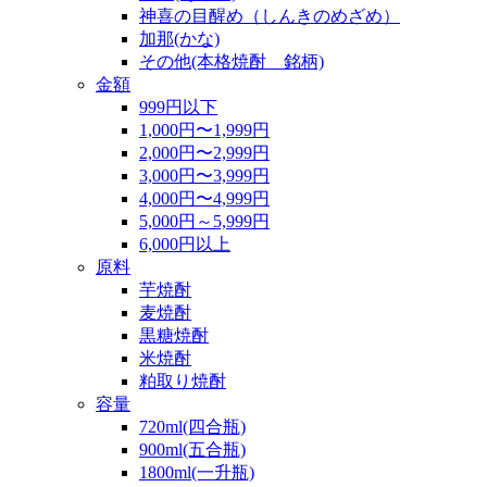
神喜の目醒め（しんきのめざめ）
加那(かな)
その他(本格焼酎 銘柄)
金額
999円以下
1,000円〜1,999円
2,000円〜2,999円
3,000円〜3,999円
4,000円〜4,999円
5,000円～5,999円
6,000円以上
原料
芋焼酎
麦焼酎
黒糖焼酎
米焼酎
粕取り焼酎
容量
720ml(四合瓶)
900ml(五合瓶)
1800ml(一升瓶)