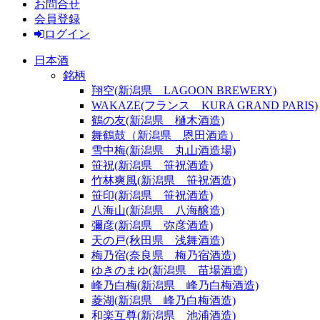
お問合せ
会員登録
ログイン
日本酒
銘柄
翔空(新潟県 LAGOON BREWERY)
WAKAZE(フランス KURA GRAND PARIS)
鶴の友(新潟県 樋木酒造)
舞鶴鼓（新潟県 恩田酒造）
雪中梅(新潟県 丸山酒造場)
笹祝(新潟県 笹祝酒造)
竹林爽風(新潟県 笹祝酒造)
笹印(新潟県 笹祝酒造)
八海山(新潟県 八海醸造)
彌彦(新潟県 弥彦酒造)
天の戸(秋田県 浅舞酒造)
梅乃宿(奈良県 梅乃宿酒造)
ゆきのまゆ(新潟県 苗場酒造)
峰乃白梅(新潟県 峰乃白梅酒造)
菱湖(新潟県 峰乃白梅酒造)
和楽互尊(新潟県 池浦酒造)