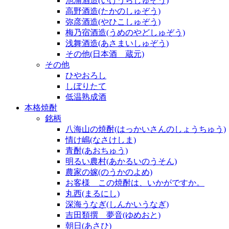
池浦酒造(いけうらしゅぞう)
高野酒造(たかのしゅぞう)
弥彦酒造(やひこしゅぞう)
梅乃宿酒造(うめのやどしゅぞう)
浅舞酒造(あさまいしゅぞう)
その他(日本酒 蔵元)
その他
ひやおろし
しぼりたて
低温熟成酒
本格焼酎
銘柄
八海山の焼酎(はっかいさんのしょうちゅう)
情け嶋(なさけしま)
青酎(あおちゅう)
明るい農村(あかるいのうそん)
農家の嫁(のうかのよめ)
お客様 この焼酎は、いかがですか。
丸西(まるにし)
深海うなぎ(しんかいうなぎ)
吉田類撰 夢音(ゆめおと)
朝日(あさひ)