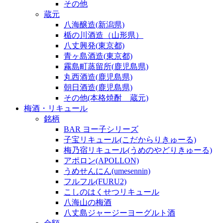
その他
蔵元
八海醸造(新潟県)
楯の川酒造（山形県）
八丈興発(東京都)
青ヶ島酒造(東京都)
霧島町蒸留所(鹿児島県)
丸西酒造(鹿児島県)
朝日酒造(鹿児島県)
その他(本格焼酎 蔵元)
梅酒・リキュール
銘柄
BAR ヨー子シリーズ
子宝リキュール(こだからりきゅーる)
梅乃宿リキュール(うめのやどりきゅーる)
アポロン(APOLLON)
うめせんにん(umesennin)
フルフル(FURU2)
こしのはくせつリキュール
八海山の梅酒
八丈島ジャージーヨーグルト酒