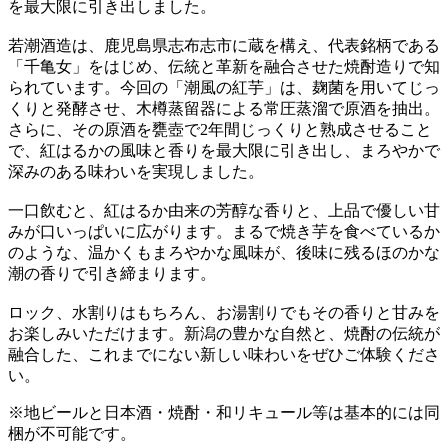
を最大限に引き出しました。
若潮酒造は、鹿児島県志布志市に蔵を構え、代表銘柄である
「千亀女」をはじめ、伝統と革新を融合させた焼酎造りで知
られています。今回の「潮風の紅芋」は、麹菌を用いてじっ
くりと発酵させ、木樽蒸留器による常圧蒸溜で原酒を抽出。
さらに、その原酒を甕壺で2年間じっくりと熟成させること
で、紅はるかの風味と香りを最大限に引き出し、まろやかで
深みのある味わいを実現しました。
一口飲むと、紅はるか由来の芳醇な香りと、上品で優しい甘
みが口いっぱいに広がります。まるで焼き芋を食べているか
のような、温かくもまろやかな風味が、後味に残るほのかな
潮の香りで引き締まります。
ロック、水割りはもちろん、お湯割りでもその香りと甘みを
お楽しみいただけます。新潟の豊かな自然と、焼酎の伝統が
融合した、これまでにない新しい味わいをぜひご体験くださ
い。
※地ビールと日本酒・焼酎・和リキュール等は基本的には同
梱が不可能です。