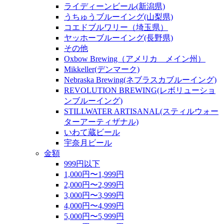
ライディーンビール(新潟県)
うちゅうブルーイング(山梨県)
コエドブルワリー（埼玉県）
ヤッホーブルーイング(長野県)
その他
Oxbow Brewing（アメリカ メイン州）
Mikkeller(デンマーク)
Nebraska Brewing(ネブラスカブルーイング)
REVOLUTION BREWING(レボリューショ
ンブルーイング)
STILLWATER ARTISANAL(スティルウォー
ターアーティザナル)
いわて蔵ビール
宇奈月ビール
金額
999円以下
1,000円〜1,999円
2,000円〜2,999円
3,000円〜3,999円
4,000円〜4,999円
5,000円〜5,999円