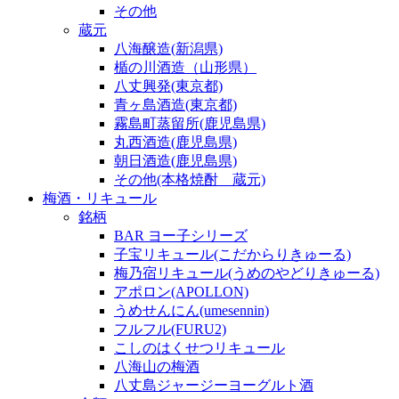
その他
蔵元
八海醸造(新潟県)
楯の川酒造（山形県）
八丈興発(東京都)
青ヶ島酒造(東京都)
霧島町蒸留所(鹿児島県)
丸西酒造(鹿児島県)
朝日酒造(鹿児島県)
その他(本格焼酎 蔵元)
梅酒・リキュール
銘柄
BAR ヨー子シリーズ
子宝リキュール(こだからりきゅーる)
梅乃宿リキュール(うめのやどりきゅーる)
アポロン(APOLLON)
うめせんにん(umesennin)
フルフル(FURU2)
こしのはくせつリキュール
八海山の梅酒
八丈島ジャージーヨーグルト酒