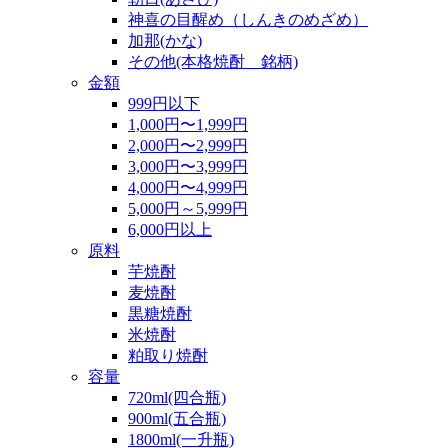
神喜の目醒め（しんきのめざめ）
加那(かな)
その他(本格焼酎 銘柄)
金額
999円以下
1,000円〜1,999円
2,000円〜2,999円
3,000円〜3,999円
4,000円〜4,999円
5,000円～5,999円
6,000円以上
原料
芋焼酎
麦焼酎
黒糖焼酎
米焼酎
粕取り焼酎
容量
720ml(四合瓶)
900ml(五合瓶)
1800ml(一升瓶)