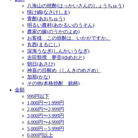
八海山の焼酎(はっかいさんのしょうちゅう)
情け嶋(なさけしま)
青酎(あおちゅう)
明るい農村(あかるいのうそん)
農家の嫁(のうかのよめ)
お客様 この焼酎は、いかがですか。
丸西(まるにし)
深海うなぎ(しんかいうなぎ)
吉田類撰 夢音(ゆめおと)
朝日(あさひ)
神喜の目醒め（しんきのめざめ）
加那(かな)
その他(本格焼酎 銘柄)
金額
999円以下
1,000円〜1,999円
2,000円〜2,999円
3,000円〜3,999円
4,000円〜4,999円
5,000円～5,999円
6,000円以上