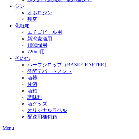
ジン
オホロジン
翔空
化粧箱
エチゴビール用
新潟麦酒用
1800ml用
720ml用
その他
ハーブシロップ（BASE CRAFTER）
発酵デパートメント
酒器
甘酒
酒粕
調味料
酒グッズ
オリジナルラベル
配送用梱包箱
Menu