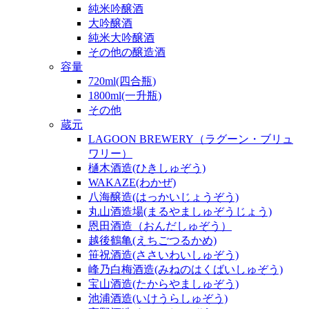
純米吟醸酒
大吟醸酒
純米大吟醸酒
その他の醸造酒
容量
720ml(四合瓶)
1800ml(一升瓶)
その他
蔵元
LAGOON BREWERY（ラグーン・ブリュ
ワリー）
樋木酒造(ひきしゅぞう)
WAKAZE(わかぜ)
八海醸造(はっかいじょうぞう)
丸山酒造場(まるやましゅぞうじょう)
恩田酒造（おんだしゅぞう）
越後鶴亀(えちごつるかめ)
笹祝酒造(ささいわいしゅぞう)
峰乃白梅酒造(みねのはくばいしゅぞう)
宝山酒造(たからやましゅぞう)
池浦酒造(いけうらしゅぞう)