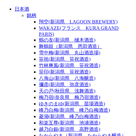
日本酒
銘柄
翔空(新潟県 LAGOON BREWERY)
WAKAZE(フランス KURA GRAND
PARIS)
鶴の友(新潟県 樋木酒造)
舞鶴鼓（新潟県 恩田酒造）
雪中梅(新潟県 丸山酒造場)
笹祝(新潟県 笹祝酒造)
竹林爽風(新潟県 笹祝酒造)
笹印(新潟県 笹祝酒造)
八海山(新潟県 八海醸造)
彌彦(新潟県 弥彦酒造)
天の戸(秋田県 浅舞酒造)
梅乃宿(奈良県 梅乃宿酒造)
ゆきのまゆ(新潟県 苗場酒造)
峰乃白梅(新潟県 峰乃白梅酒造)
菱湖(新潟県 峰乃白梅酒造)
和楽互尊(新潟県 池浦酒造)
越乃白銀(新潟県 高野酒造)
たからやま（新潟県 たからやま醸造）