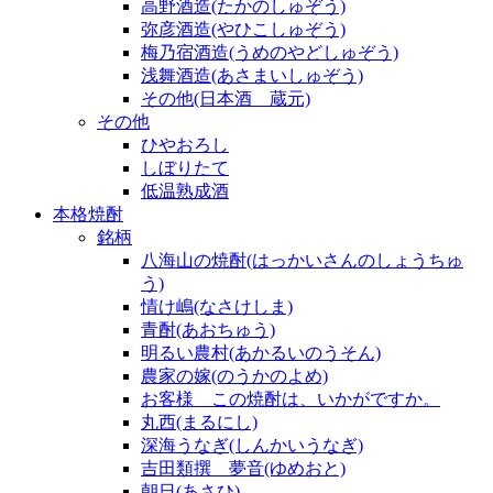
高野酒造(たかのしゅぞう)
弥彦酒造(やひこしゅぞう)
梅乃宿酒造(うめのやどしゅぞう)
浅舞酒造(あさまいしゅぞう)
その他(日本酒 蔵元)
その他
ひやおろし
しぼりたて
低温熟成酒
本格焼酎
銘柄
八海山の焼酎(はっかいさんのしょうちゅ
う)
情け嶋(なさけしま)
青酎(あおちゅう)
明るい農村(あかるいのうそん)
農家の嫁(のうかのよめ)
お客様 この焼酎は、いかがですか。
丸西(まるにし)
深海うなぎ(しんかいうなぎ)
吉田類撰 夢音(ゆめおと)
朝日(あさひ)