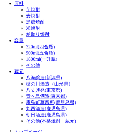
原料
芋焼酎
麦焼酎
黒糖焼酎
米焼酎
粕取り焼酎
容量
720ml(四合瓶)
900ml(五合瓶)
1800ml(一升瓶)
その他
蔵元
八海醸造(新潟県)
楯の川酒造（山形県）
八丈興発(東京都)
青ヶ島酒造(東京都)
霧島町蒸留所(鹿児島県)
丸西酒造(鹿児島県)
朝日酒造(鹿児島県)
その他(本格焼酎 蔵元)
トップページ