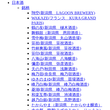
日本酒
銘柄
翔空(新潟県 LAGOON BREWERY)
WAKAZE(フランス KURA GRAND
PARIS)
鶴の友(新潟県 樋木酒造)
舞鶴鼓（新潟県 恩田酒造）
雪中梅(新潟県 丸山酒造場)
笹祝(新潟県 笹祝酒造)
竹林爽風(新潟県 笹祝酒造)
笹印(新潟県 笹祝酒造)
八海山(新潟県 八海醸造)
彌彦(新潟県 弥彦酒造)
天の戸(秋田県 浅舞酒造)
梅乃宿(奈良県 梅乃宿酒造)
ゆきのまゆ(新潟県 苗場酒造)
峰乃白梅(新潟県 峰乃白梅酒造)
菱湖(新潟県 峰乃白梅酒造)
和楽互尊(新潟県 池浦酒造)
越乃白銀(新潟県 高野酒造)
たからやま（新潟県 たからやま醸造）