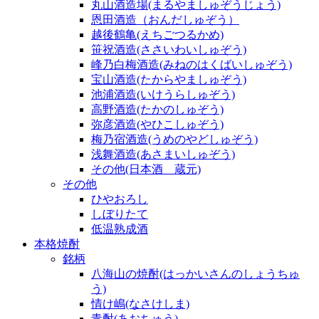
丸山酒造場(まるやましゅぞうじょう)
恩田酒造（おんだしゅぞう）
越後鶴亀(えちごつるかめ)
笹祝酒造(ささいわいしゅぞう)
峰乃白梅酒造(みねのはくばいしゅぞう)
宝山酒造(たからやましゅぞう)
池浦酒造(いけうらしゅぞう)
高野酒造(たかのしゅぞう)
弥彦酒造(やひこしゅぞう)
梅乃宿酒造(うめのやどしゅぞう)
浅舞酒造(あさまいしゅぞう)
その他(日本酒 蔵元)
その他
ひやおろし
しぼりたて
低温熟成酒
本格焼酎
銘柄
八海山の焼酎(はっかいさんのしょうちゅ
う)
情け嶋(なさけしま)
青酎(あおちゅう)