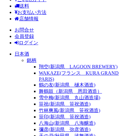
送料
お支払い方法
店舗情報
お問合せ
会員登録
ログイン
日本酒
銘柄
翔空(新潟県 LAGOON BREWERY)
WAKAZE(フランス KURA GRAND
PARIS)
鶴の友(新潟県 樋木酒造)
舞鶴鼓（新潟県 恩田酒造）
雪中梅(新潟県 丸山酒造場)
笹祝(新潟県 笹祝酒造)
竹林爽風(新潟県 笹祝酒造)
笹印(新潟県 笹祝酒造)
八海山(新潟県 八海醸造)
彌彦(新潟県 弥彦酒造)
天の戸(秋田県 浅舞酒造)