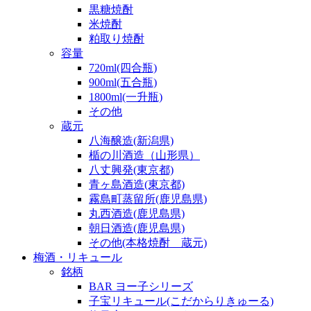
黒糖焼酎
米焼酎
粕取り焼酎
容量
720ml(四合瓶)
900ml(五合瓶)
1800ml(一升瓶)
その他
蔵元
八海醸造(新潟県)
楯の川酒造（山形県）
八丈興発(東京都)
青ヶ島酒造(東京都)
霧島町蒸留所(鹿児島県)
丸西酒造(鹿児島県)
朝日酒造(鹿児島県)
その他(本格焼酎 蔵元)
梅酒・リキュール
銘柄
BAR ヨー子シリーズ
子宝リキュール(こだからりきゅーる)