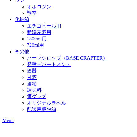
ジン
オホロジン
翔空
化粧箱
エチゴビール用
新潟麦酒用
1800ml用
720ml用
その他
ハーブシロップ（BASE CRAFTER）
発酵デパートメント
酒器
甘酒
酒粕
調味料
酒グッズ
オリジナルラベル
配送用梱包箱
Menu