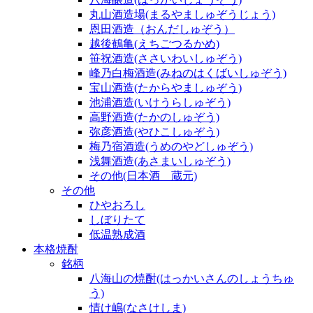
丸山酒造場(まるやましゅぞうじょう)
恩田酒造（おんだしゅぞう）
越後鶴亀(えちごつるかめ)
笹祝酒造(ささいわいしゅぞう)
峰乃白梅酒造(みねのはくばいしゅぞう)
宝山酒造(たからやましゅぞう)
池浦酒造(いけうらしゅぞう)
高野酒造(たかのしゅぞう)
弥彦酒造(やひこしゅぞう)
梅乃宿酒造(うめのやどしゅぞう)
浅舞酒造(あさまいしゅぞう)
その他(日本酒 蔵元)
その他
ひやおろし
しぼりたて
低温熟成酒
本格焼酎
銘柄
八海山の焼酎(はっかいさんのしょうちゅ
う)
情け嶋(なさけしま)