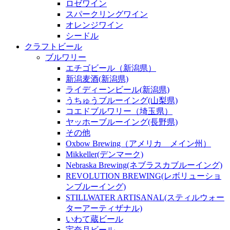
ロゼワイン
スパークリングワイン
オレンジワイン
シードル
クラフトビール
ブルワリー
エチゴビール（新潟県）
新潟麦酒(新潟県)
ライディーンビール(新潟県)
うちゅうブルーイング(山梨県)
コエドブルワリー（埼玉県）
ヤッホーブルーイング(長野県)
その他
Oxbow Brewing（アメリカ メイン州）
Mikkeller(デンマーク)
Nebraska Brewing(ネブラスカブルーイング)
REVOLUTION BREWING(レボリューショ
ンブルーイング)
STILLWATER ARTISANAL(スティルウォー
ターアーティザナル)
いわて蔵ビール
宇奈月ビール