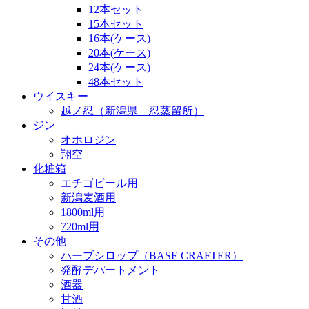
12本セット
15本セット
16本(ケース)
20本(ケース)
24本(ケース)
48本セット
ウイスキー
越ノ忍（新潟県 忍蒸留所）
ジン
オホロジン
翔空
化粧箱
エチゴビール用
新潟麦酒用
1800ml用
720ml用
その他
ハーブシロップ（BASE CRAFTER）
発酵デパートメント
酒器
甘酒