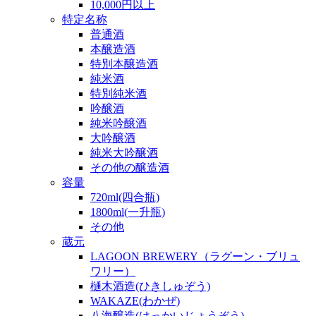
10,000円以上
特定名称
普通酒
本醸造酒
特別本醸造酒
純米酒
特別純米酒
吟醸酒
純米吟醸酒
大吟醸酒
純米大吟醸酒
その他の醸造酒
容量
720ml(四合瓶)
1800ml(一升瓶)
その他
蔵元
LAGOON BREWERY（ラグーン・ブリュ
ワリー）
樋木酒造(ひきしゅぞう)
WAKAZE(わかぜ)
八海醸造(はっかいじょうぞう)