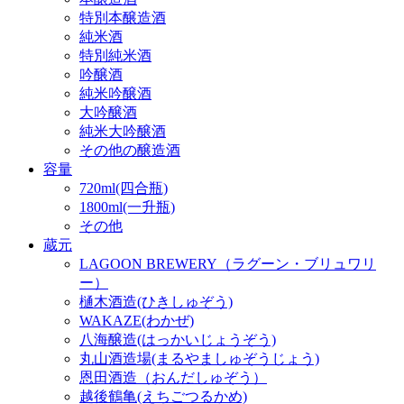
特別本醸造酒
純米酒
特別純米酒
吟醸酒
純米吟醸酒
大吟醸酒
純米大吟醸酒
その他の醸造酒
容量
720ml(四合瓶)
1800ml(一升瓶)
その他
蔵元
LAGOON BREWERY（ラグーン・ブリュワリ
ー）
樋木酒造(ひきしゅぞう)
WAKAZE(わかぜ)
八海醸造(はっかいじょうぞう)
丸山酒造場(まるやましゅぞうじょう)
恩田酒造（おんだしゅぞう）
越後鶴亀(えちごつるかめ)