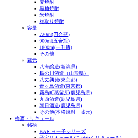
麦焼酎
黒糖焼酎
米焼酎
粕取り焼酎
容量
720ml(四合瓶)
900ml(五合瓶)
1800ml(一升瓶)
その他
蔵元
八海醸造(新潟県)
楯の川酒造（山形県）
八丈興発(東京都)
青ヶ島酒造(東京都)
霧島町蒸留所(鹿児島県)
丸西酒造(鹿児島県)
朝日酒造(鹿児島県)
その他(本格焼酎 蔵元)
梅酒・リキュール
銘柄
BAR ヨー子シリーズ
子宝リキュール(こだからりきゅーる)