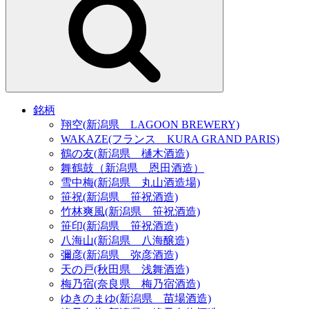
銘柄
翔空(新潟県 LAGOON BREWERY)
WAKAZE(フランス KURA GRAND PARIS)
鶴の友(新潟県 樋木酒造)
舞鶴鼓（新潟県 恩田酒造）
雪中梅(新潟県 丸山酒造場)
笹祝(新潟県 笹祝酒造)
竹林爽風(新潟県 笹祝酒造)
笹印(新潟県 笹祝酒造)
八海山(新潟県 八海醸造)
彌彦(新潟県 弥彦酒造)
天の戸(秋田県 浅舞酒造)
梅乃宿(奈良県 梅乃宿酒造)
ゆきのまゆ(新潟県 苗場酒造)