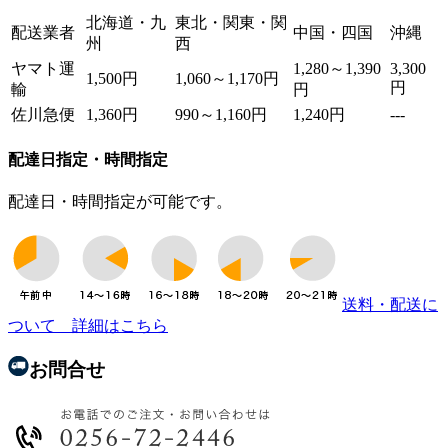
北海道・九
東北・関東・関
配送業者
中国・四国
沖縄
州
西
ヤマト運
1,280～1,390
3,300
1,500円
1,060～1,170円
円
輸
円
佐川急便
1,360円
990～1,160円
1,240円
---
配達日指定・時間指定
配達日・時間指定が可能です。
送料・配送に
ついて 詳細はこちら
お問合せ