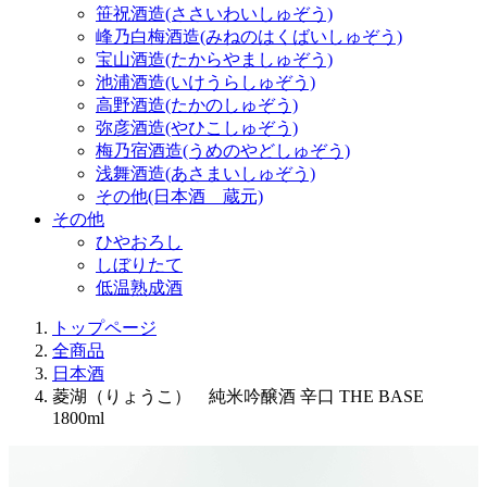
笹祝酒造(ささいわいしゅぞう)
峰乃白梅酒造(みねのはくばいしゅぞう)
宝山酒造(たからやましゅぞう)
池浦酒造(いけうらしゅぞう)
高野酒造(たかのしゅぞう)
弥彦酒造(やひこしゅぞう)
梅乃宿酒造(うめのやどしゅぞう)
浅舞酒造(あさまいしゅぞう)
その他(日本酒 蔵元)
その他
ひやおろし
しぼりたて
低温熟成酒
トップページ
全商品
日本酒
菱湖（りょうこ） 純米吟醸酒 辛口 THE BASE
1800ml