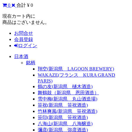
0
合計 ¥ 0
現在カート内に
商品はございません。
お問合せ
会員登録
ログイン
日本酒
銘柄
翔空(新潟県 LAGOON BREWERY)
WAKAZE(フランス KURA GRAND
PARIS)
鶴の友(新潟県 樋木酒造)
舞鶴鼓（新潟県 恩田酒造）
雪中梅(新潟県 丸山酒造場)
笹祝(新潟県 笹祝酒造)
竹林爽風(新潟県 笹祝酒造)
笹印(新潟県 笹祝酒造)
八海山(新潟県 八海醸造)
彌彦(新潟県 弥彦酒造)