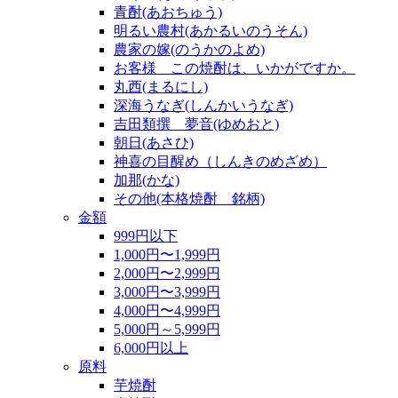
青酎(あおちゅう)
明るい農村(あかるいのうそん)
農家の嫁(のうかのよめ)
お客様 この焼酎は、いかがですか。
丸西(まるにし)
深海うなぎ(しんかいうなぎ)
吉田類撰 夢音(ゆめおと)
朝日(あさひ)
神喜の目醒め（しんきのめざめ）
加那(かな)
その他(本格焼酎 銘柄)
金額
999円以下
1,000円〜1,999円
2,000円〜2,999円
3,000円〜3,999円
4,000円〜4,999円
5,000円～5,999円
6,000円以上
原料
芋焼酎