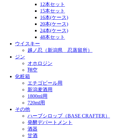
12本セット
15本セット
16本(ケース)
20本(ケース)
24本(ケース)
48本セット
ウイスキー
越ノ忍（新潟県 忍蒸留所）
ジン
オホロジン
翔空
化粧箱
エチゴビール用
新潟麦酒用
1800ml用
720ml用
その他
ハーブシロップ（BASE CRAFTER）
発酵デパートメント
酒器
甘酒