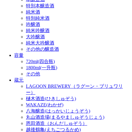
特別本醸造酒
純米酒
特別純米酒
吟醸酒
純米吟醸酒
大吟醸酒
純米大吟醸酒
その他の醸造酒
容量
720ml(四合瓶)
1800ml(一升瓶)
その他
蔵元
LAGOON BREWERY（ラグーン・ブリュワリ
ー）
樋木酒造(ひきしゅぞう)
WAKAZE(わかぜ)
八海醸造(はっかいじょうぞう)
丸山酒造場(まるやましゅぞうじょう)
恩田酒造（おんだしゅぞう）
越後鶴亀(えちごつるかめ)