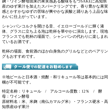
麹・ワイン酵母由来の果実感ある酸味をもつSAKEに高知県
産のゆず果汁を加えたスパークリングです。香り豊かな果実
感とかすかなゆずの苦味が爽やかな炭酸と踊りあう上品な味
わいに仕上がっています。
シャンパンコルクを開ける音、イエローゴールドに輝く液
体、グラスに立ち上る泡は乾杯を華やかに演出します。現地
フランスでも乾杯の場面で、シャンパンの代わりに楽しまれ
ているお酒です。
乾杯の場面、食前酒のほか白身魚のグリルなどとのペアリン
グもおすすめです。
※地ビールと日本酒・焼酎・和リキュール等は基本的には同
梱が不可能です。
特定名称：リキュール / アルコール度数：12％ / 酵
母：ワイン酵母
原材料名：米、米麹（南仏カマルグ米）・フランス硬水・高
知県産ゆず果汁