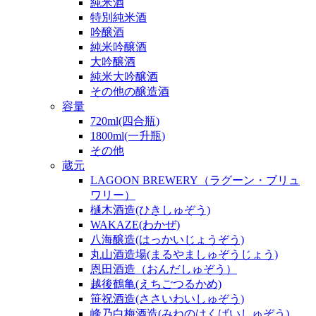
純米酒
特別純米酒
吟醸酒
純米吟醸酒
大吟醸酒
純米大吟醸酒
その他の醸造酒
容量
720ml(四合瓶)
1800ml(一升瓶)
その他
蔵元
LAGOON BREWERY（ラグーン・ブリュ
ワリー）
樋木酒造(ひきしゅぞう)
WAKAZE(わかぜ)
八海醸造(はっかいじょうぞう)
丸山酒造場(まるやましゅぞうじょう)
恩田酒造（おんだしゅぞう）
越後鶴亀(えちごつるかめ)
笹祝酒造(ささいわいしゅぞう)
峰乃白梅酒造(みねのはくばいしゅぞう)