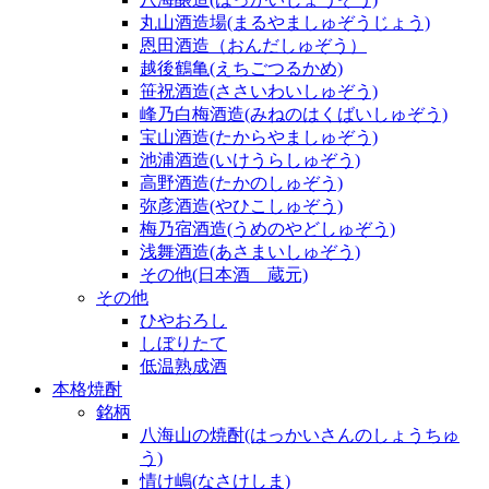
丸山酒造場(まるやましゅぞうじょう)
恩田酒造（おんだしゅぞう）
越後鶴亀(えちごつるかめ)
笹祝酒造(ささいわいしゅぞう)
峰乃白梅酒造(みねのはくばいしゅぞう)
宝山酒造(たからやましゅぞう)
池浦酒造(いけうらしゅぞう)
高野酒造(たかのしゅぞう)
弥彦酒造(やひこしゅぞう)
梅乃宿酒造(うめのやどしゅぞう)
浅舞酒造(あさまいしゅぞう)
その他(日本酒 蔵元)
その他
ひやおろし
しぼりたて
低温熟成酒
本格焼酎
銘柄
八海山の焼酎(はっかいさんのしょうちゅ
う)
情け嶋(なさけしま)