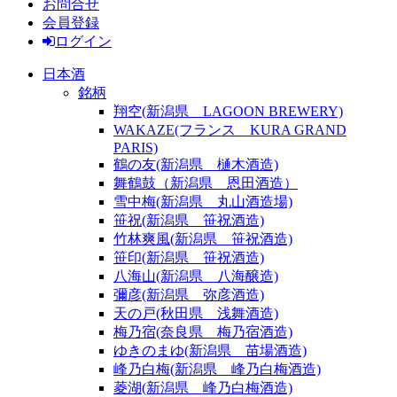
お問合せ
会員登録
ログイン
日本酒
銘柄
翔空(新潟県 LAGOON BREWERY)
WAKAZE(フランス KURA GRAND
PARIS)
鶴の友(新潟県 樋木酒造)
舞鶴鼓（新潟県 恩田酒造）
雪中梅(新潟県 丸山酒造場)
笹祝(新潟県 笹祝酒造)
竹林爽風(新潟県 笹祝酒造)
笹印(新潟県 笹祝酒造)
八海山(新潟県 八海醸造)
彌彦(新潟県 弥彦酒造)
天の戸(秋田県 浅舞酒造)
梅乃宿(奈良県 梅乃宿酒造)
ゆきのまゆ(新潟県 苗場酒造)
峰乃白梅(新潟県 峰乃白梅酒造)
菱湖(新潟県 峰乃白梅酒造)