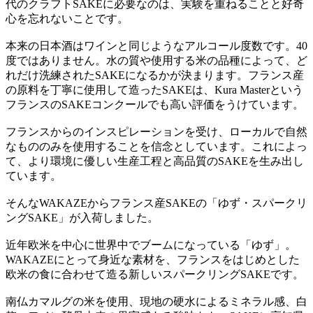
代のクラフトSAKEに必要なのは、実験を重ねることと好奇
心を忘れないことです。
本来の日本酒はワインと同じようなアルコール度数です。40
度ではありません。水の質や使用する米の品種によって、ど
れだけ洗練されたSAKEになるかが決まります。フランス産
の原料を丁寧に使用して造ったSAKEは、Kura Masterという
フランスのSAKEコンクールでも高い評価をうけています。
フランスからのインスピレーションを受け、ローカルで自然
なもののみを使用することを信念としています。これによっ
て、より環境に優しい生産工程と高品質のSAKEを生み出し
ています。
そんなWAKAZEからフランス産SAKEの「ゆず・スパークリ
ングSAKE」が入荷しました。
近年欧米を中心に世界中でブームになっている「ゆず」。
WAKAZEにとって身近な素材を、フランスをはじめとした
欧米の食に合わせて造る新しいスパークリングSAKEです。
南仏カマルグの米を使用、現地の硬水によるミネラル感、白