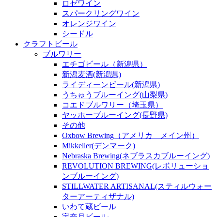
ロゼワイン
スパークリングワイン
オレンジワイン
シードル
クラフトビール
ブルワリー
エチゴビール（新潟県）
新潟麦酒(新潟県)
ライディーンビール(新潟県)
うちゅうブルーイング(山梨県)
コエドブルワリー（埼玉県）
ヤッホーブルーイング(長野県)
その他
Oxbow Brewing（アメリカ メイン州）
Mikkeller(デンマーク)
Nebraska Brewing(ネブラスカブルーイング)
REVOLUTION BREWING(レボリューショ
ンブルーイング)
STILLWATER ARTISANAL(スティルウォー
ターアーティザナル)
いわて蔵ビール
宇奈月ビール