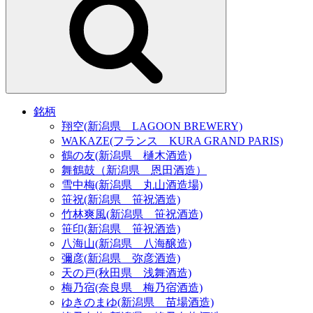
銘柄
翔空(新潟県 LAGOON BREWERY)
WAKAZE(フランス KURA GRAND PARIS)
鶴の友(新潟県 樋木酒造)
舞鶴鼓（新潟県 恩田酒造）
雪中梅(新潟県 丸山酒造場)
笹祝(新潟県 笹祝酒造)
竹林爽風(新潟県 笹祝酒造)
笹印(新潟県 笹祝酒造)
八海山(新潟県 八海醸造)
彌彦(新潟県 弥彦酒造)
天の戸(秋田県 浅舞酒造)
梅乃宿(奈良県 梅乃宿酒造)
ゆきのまゆ(新潟県 苗場酒造)