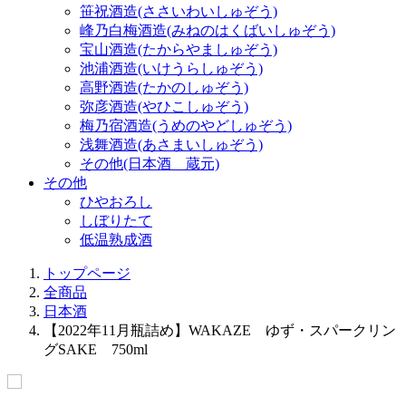
笹祝酒造(ささいわいしゅぞう)
峰乃白梅酒造(みねのはくばいしゅぞう)
宝山酒造(たからやましゅぞう)
池浦酒造(いけうらしゅぞう)
高野酒造(たかのしゅぞう)
弥彦酒造(やひこしゅぞう)
梅乃宿酒造(うめのやどしゅぞう)
浅舞酒造(あさまいしゅぞう)
その他(日本酒 蔵元)
その他
ひやおろし
しぼりたて
低温熟成酒
トップページ
全商品
日本酒
【2022年11月瓶詰め】WAKAZE ゆず・スパークリン
グSAKE 750ml