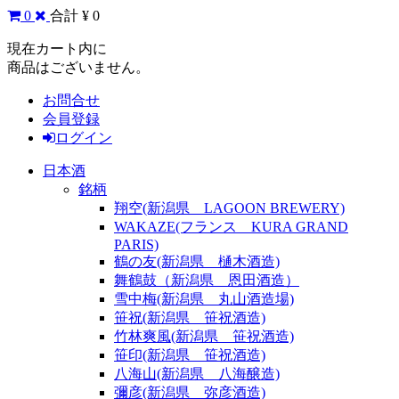
0
合計 ¥ 0
現在カート内に
商品はございません。
お問合せ
会員登録
ログイン
日本酒
銘柄
翔空(新潟県 LAGOON BREWERY)
WAKAZE(フランス KURA GRAND
PARIS)
鶴の友(新潟県 樋木酒造)
舞鶴鼓（新潟県 恩田酒造）
雪中梅(新潟県 丸山酒造場)
笹祝(新潟県 笹祝酒造)
竹林爽風(新潟県 笹祝酒造)
笹印(新潟県 笹祝酒造)
八海山(新潟県 八海醸造)
彌彦(新潟県 弥彦酒造)