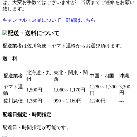
は、大変お手数ではございますが、当店までご連絡をお願い
致します。
キャンセル・返品について 詳細はこちら
配送・送料について
配送業者は佐川急便・ヤマト運輸からお選び頂けます。
送 料
北海道・九
東北・関東・関
配送業者
中国・四国
沖縄
州
西
ヤマト運
1,280～1,390
3,300
1,500円
1,060～1,170円
円
輸
円
佐川急便
1,360円
990～1,160円
1,240円
---
配達日指定・時間指定
配達日・時間指定が可能です。