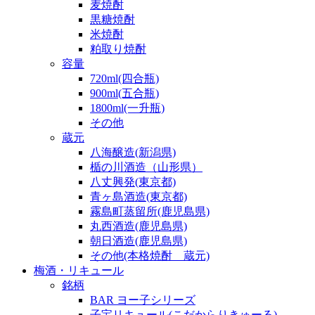
麦焼酎
黒糖焼酎
米焼酎
粕取り焼酎
容量
720ml(四合瓶)
900ml(五合瓶)
1800ml(一升瓶)
その他
蔵元
八海醸造(新潟県)
楯の川酒造（山形県）
八丈興発(東京都)
青ヶ島酒造(東京都)
霧島町蒸留所(鹿児島県)
丸西酒造(鹿児島県)
朝日酒造(鹿児島県)
その他(本格焼酎 蔵元)
梅酒・リキュール
銘柄
BAR ヨー子シリーズ
子宝リキュール(こだからりきゅーる)