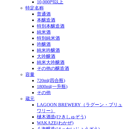
10,000円以上
特定名称
普通酒
本醸造酒
特別本醸造酒
純米酒
特別純米酒
吟醸酒
純米吟醸酒
大吟醸酒
純米大吟醸酒
その他の醸造酒
容量
720ml(四合瓶)
1800ml(一升瓶)
その他
蔵元
LAGOON BREWERY（ラグーン・ブリュ
ワリー）
樋木酒造(ひきしゅぞう)
WAKAZE(わかぜ)
八海醸造(はっかいじょうぞう)