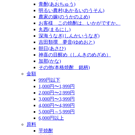
青酎(あおちゅう)
明るい農村(あかるいのうそん)
農家の嫁(のうかのよめ)
お客様 この焼酎は、いかがですか。
丸西(まるにし)
深海うなぎ(しんかいうなぎ)
吉田類撰 夢音(ゆめおと)
朝日(あさひ)
神喜の目醒め（しんきのめざめ）
加那(かな)
その他(本格焼酎 銘柄)
金額
999円以下
1,000円〜1,999円
2,000円〜2,999円
3,000円〜3,999円
4,000円〜4,999円
5,000円～5,999円
6,000円以上
原料
芋焼酎