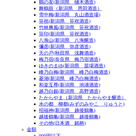
鶴の友(新潟県 樋木酒造)
舞鶴鼓（新潟県 恩田酒造）
雪中梅(新潟県 丸山酒造場)
笹祝(新潟県 笹祝酒造)
竹林爽風(新潟県 笹祝酒造)
笹印(新潟県 笹祝酒造)
八海山(新潟県 八海醸造)
彌彦(新潟県 弥彦酒造)
天の戸(秋田県 浅舞酒造)
梅乃宿(奈良県 梅乃宿酒造)
ゆきのまゆ(新潟県 苗場酒造)
峰乃白梅(新潟県 峰乃白梅酒造)
菱湖(新潟県 峰乃白梅酒造)
和楽互尊(新潟県 池浦酒造)
越乃白銀(新潟県 高野酒造)
たからやま（新潟県 たからやま醸造）
水の都 柳都(みずのみやこ りゅうと)
招福神(新潟県 越後鶴亀)
越後鶴亀(新潟県 越後鶴亀)
その他(日本酒 銘柄)
金額
999円以下