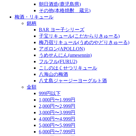
朝日酒造(鹿児島県)
その他(本格焼酎 蔵元)
梅酒・リキュール
銘柄
BAR ヨー子シリーズ
子宝リキュール(こだからりきゅーる)
梅乃宿リキュール(うめのやどりきゅーる)
アポロン(APOLLON)
うめせんにん(umesennin)
フルフル(FURU2)
こしのはくせつリキュール
八海山の梅酒
八丈島ジャージーヨーグルト酒
金額
999円以下
1,000円〜1,999円
2,000円〜2,999円
3,000円〜3,999円
4,000円〜4,999円
5,000円〜5,999円
6,000円〜7,999円