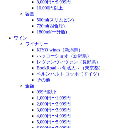
8,000円〜9,999円
10,000円以上
容量
500ml(スリムビン)
720ml(四合瓶)
1800ml(一升瓶)
ワイン
ワイナリー
KIYO wines（新潟県）
ハッコーショオ（新潟県）
レヴァンヴィヴァン（長野県）
BookRoad ～葡蔵人～（東京都）
ベルンハルト コッホ（ドイツ）
その他
金額
999円以下
1,000円〜1,999円
2,000円〜2,999円
3,000円〜3,999円
4,000円〜4,999円
5,000円〜5,999円
6,000円〜7,999円