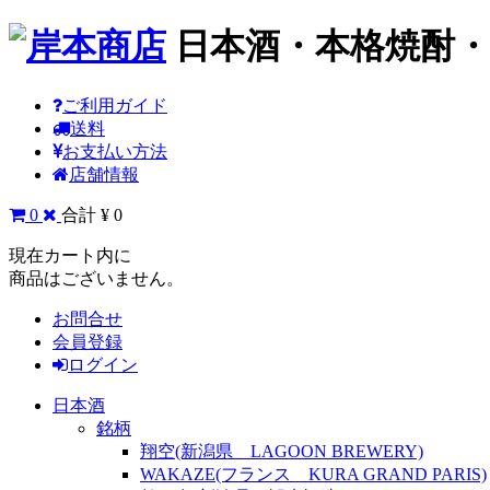
日本酒・本格焼酎
ご利用ガイド
送料
お支払い方法
店舗情報
0
合計 ¥ 0
現在カート内に
商品はございません。
お問合せ
会員登録
ログイン
日本酒
銘柄
翔空(新潟県 LAGOON BREWERY)
WAKAZE(フランス KURA GRAND PARIS)