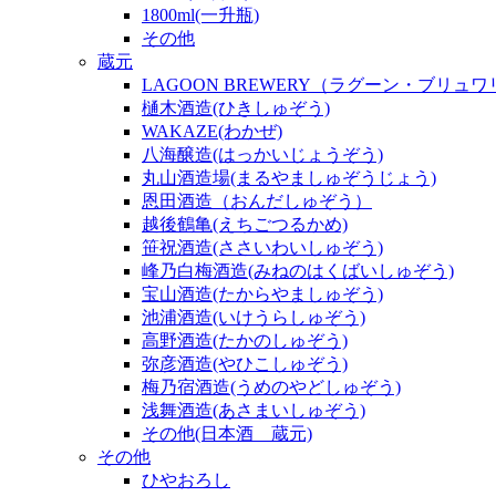
1800ml(一升瓶)
その他
蔵元
LAGOON BREWERY（ラグーン・ブリュ
樋木酒造(ひきしゅぞう)
WAKAZE(わかぜ)
八海醸造(はっかいじょうぞう)
丸山酒造場(まるやましゅぞうじょう)
恩田酒造（おんだしゅぞう）
越後鶴亀(えちごつるかめ)
笹祝酒造(ささいわいしゅぞう)
峰乃白梅酒造(みねのはくばいしゅぞう)
宝山酒造(たからやましゅぞう)
池浦酒造(いけうらしゅぞう)
高野酒造(たかのしゅぞう)
弥彦酒造(やひこしゅぞう)
梅乃宿酒造(うめのやどしゅぞう)
浅舞酒造(あさまいしゅぞう)
その他(日本酒 蔵元)
その他
ひやおろし