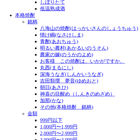
しぼりたて
低温熟成酒
本格焼酎
銘柄
八海山の焼酎(はっかいさんのしょうちゅう)
情け嶋(なさけしま)
青酎(あおちゅう)
明るい農村(あかるいのうそん)
農家の嫁(のうかのよめ)
お客様 この焼酎は、いかがですか。
丸西(まるにし)
深海うなぎ(しんかいうなぎ)
吉田類撰 夢音(ゆめおと)
朝日(あさひ)
神喜の目醒め（しんきのめざめ）
加那(かな)
その他(本格焼酎 銘柄)
金額
999円以下
1,000円〜1,999円
2,000円〜2,999円
3,000円〜3,999円