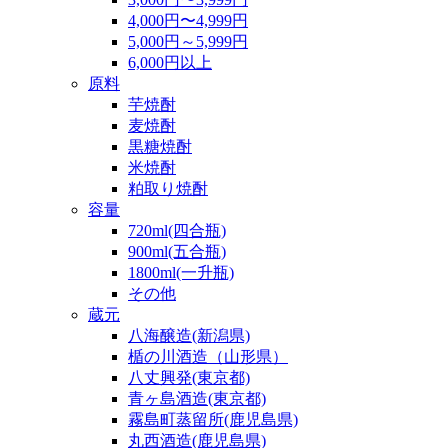
4,000円〜4,999円
5,000円～5,999円
6,000円以上
原料
芋焼酎
麦焼酎
黒糖焼酎
米焼酎
粕取り焼酎
容量
720ml(四合瓶)
900ml(五合瓶)
1800ml(一升瓶)
その他
蔵元
八海醸造(新潟県)
楯の川酒造（山形県）
八丈興発(東京都)
青ヶ島酒造(東京都)
霧島町蒸留所(鹿児島県)
丸西酒造(鹿児島県)