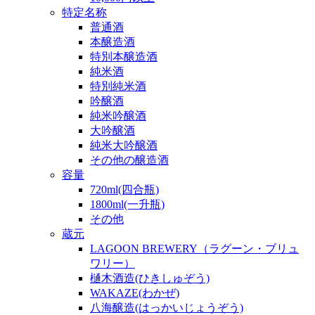
特定名称
普通酒
本醸造酒
特別本醸造酒
純米酒
特別純米酒
吟醸酒
純米吟醸酒
大吟醸酒
純米大吟醸酒
その他の醸造酒
容量
720ml(四合瓶)
1800ml(一升瓶)
その他
蔵元
LAGOON BREWERY（ラグーン・ブリュ
ワリー）
樋木酒造(ひきしゅぞう)
WAKAZE(わかぜ)
八海醸造(はっかいじょうぞう)