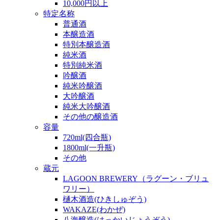
10,000円以上
特定名称
普通酒
本醸造酒
特別本醸造酒
純米酒
特別純米酒
吟醸酒
純米吟醸酒
大吟醸酒
純米大吟醸酒
その他の醸造酒
容量
720ml(四合瓶)
1800ml(一升瓶)
その他
蔵元
LAGOON BREWERY（ラグーン・ブリュ
ワリー）
樋木酒造(ひきしゅぞう)
WAKAZE(わかぜ)
八海醸造(はっかいじょうぞう)