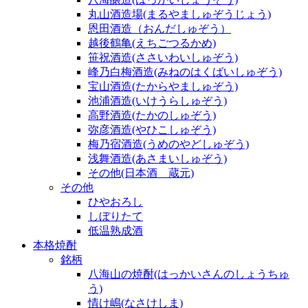
丸山酒造場(まるやましゅぞうじょう)
恩田酒造（おんだしゅぞう）
越後鶴亀(えちごつるかめ)
笹祝酒造(ささいわいしゅぞう)
峰乃白梅酒造(みねのはくばいしゅぞう)
宝山酒造(たからやましゅぞう)
池浦酒造(いけうらしゅぞう)
高野酒造(たかのしゅぞう)
弥彦酒造(やひこしゅぞう)
梅乃宿酒造(うめのやどしゅぞう)
浅舞酒造(あさまいしゅぞう)
その他(日本酒 蔵元)
その他
ひやおろし
しぼりたて
低温熟成酒
本格焼酎
銘柄
八海山の焼酎(はっかいさんのしょうちゅ
う)
情け嶋(なさけしま)