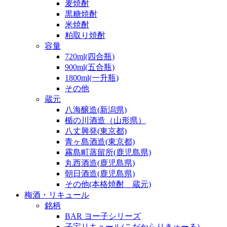
麦焼酎
黒糖焼酎
米焼酎
粕取り焼酎
容量
720ml(四合瓶)
900ml(五合瓶)
1800ml(一升瓶)
その他
蔵元
八海醸造(新潟県)
楯の川酒造（山形県）
八丈興発(東京都)
青ヶ島酒造(東京都)
霧島町蒸留所(鹿児島県)
丸西酒造(鹿児島県)
朝日酒造(鹿児島県)
その他(本格焼酎 蔵元)
梅酒・リキュール
銘柄
BAR ヨー子シリーズ
子宝リキュール(こだからりきゅーる)