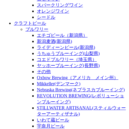
スパークリングワイン
オレンジワイン
シードル
クラフトビール
ブルワリー
エチゴビール（新潟県）
新潟麦酒(新潟県)
ライディーンビール(新潟県)
うちゅうブルーイング(山梨県)
コエドブルワリー（埼玉県）
ヤッホーブルーイング(長野県)
その他
Oxbow Brewing（アメリカ メイン州）
Mikkeller(デンマーク)
Nebraska Brewing(ネブラスカブルーイング)
REVOLUTION BREWING(レボリューショ
ンブルーイング)
STILLWATER ARTISANAL(スティルウォー
ターアーティザナル)
いわて蔵ビール
宇奈月ビール