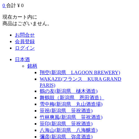
0
合計 ¥ 0
現在カート内に
商品はございません。
お問合せ
会員登録
ログイン
日本酒
銘柄
翔空(新潟県 LAGOON BREWERY)
WAKAZE(フランス KURA GRAND
PARIS)
鶴の友(新潟県 樋木酒造)
舞鶴鼓（新潟県 恩田酒造）
雪中梅(新潟県 丸山酒造場)
笹祝(新潟県 笹祝酒造)
竹林爽風(新潟県 笹祝酒造)
笹印(新潟県 笹祝酒造)
八海山(新潟県 八海醸造)
彌彦(新潟県 弥彦酒造)