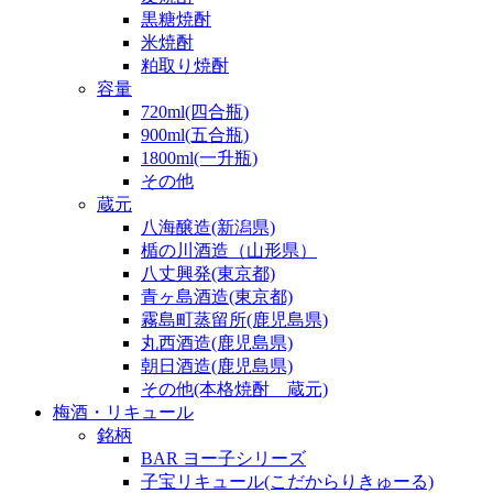
黒糖焼酎
米焼酎
粕取り焼酎
容量
720ml(四合瓶)
900ml(五合瓶)
1800ml(一升瓶)
その他
蔵元
八海醸造(新潟県)
楯の川酒造（山形県）
八丈興発(東京都)
青ヶ島酒造(東京都)
霧島町蒸留所(鹿児島県)
丸西酒造(鹿児島県)
朝日酒造(鹿児島県)
その他(本格焼酎 蔵元)
梅酒・リキュール
銘柄
BAR ヨー子シリーズ
子宝リキュール(こだからりきゅーる)