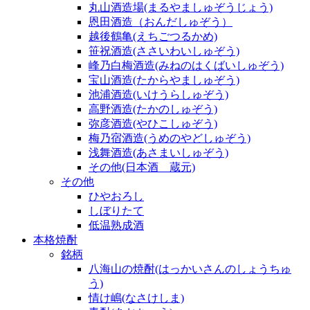
丸山酒造場(まるやましゅぞうじょう)
恩田酒造（おんだしゅぞう）
越後鶴亀(えちごつるかめ)
笹祝酒造(ささいわいしゅぞう)
峰乃白梅酒造(みねのはくばいしゅぞう)
宝山酒造(たからやましゅぞう)
池浦酒造(いけうらしゅぞう)
高野酒造(たかのしゅぞう)
弥彦酒造(やひこしゅぞう)
梅乃宿酒造(うめのやどしゅぞう)
浅舞酒造(あさまいしゅぞう)
その他(日本酒 蔵元)
その他
ひやおろし
しぼりたて
低温熟成酒
本格焼酎
銘柄
八海山の焼酎(はっかいさんのしょうちゅ
う)
情け嶋(なさけしま)