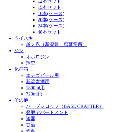
12本セット
15本セット
16本(ケース)
20本(ケース)
24本(ケース)
48本セット
ウイスキー
越ノ忍（新潟県 忍蒸留所）
ジン
オホロジン
翔空
化粧箱
エチゴビール用
新潟麦酒用
1800ml用
720ml用
その他
ハーブシロップ（BASE CRAFTER）
発酵デパートメント
酒器
甘酒
酒粕