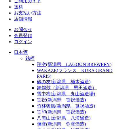
ご利用ガイド
送料
お支払い方法
店舗情報
お問合せ
会員登録
ログイン
日本酒
銘柄
翔空(新潟県 LAGOON BREWERY)
WAKAZE(フランス KURA GRAND
PARIS)
鶴の友(新潟県 樋木酒造)
舞鶴鼓（新潟県 恩田酒造）
雪中梅(新潟県 丸山酒造場)
笹祝(新潟県 笹祝酒造)
竹林爽風(新潟県 笹祝酒造)
笹印(新潟県 笹祝酒造)
八海山(新潟県 八海醸造)
彌彦(新潟県 弥彦酒造)