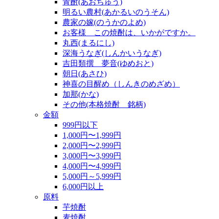
青酎(あおちゅう)
明るい農村(あかるいのうそん)
農家の嫁(のうかのよめ)
お客様 この焼酎は、いかがですか。
丸西(まるにし)
深海うなぎ(しんかいうなぎ)
吉田類撰 夢音(ゆめおと)
朝日(あさひ)
神喜の目醒め（しんきのめざめ）
加那(かな)
その他(本格焼酎 銘柄)
金額
999円以下
1,000円〜1,999円
2,000円〜2,999円
3,000円〜3,999円
4,000円〜4,999円
5,000円～5,999円
6,000円以上
原料
芋焼酎
麦焼酎