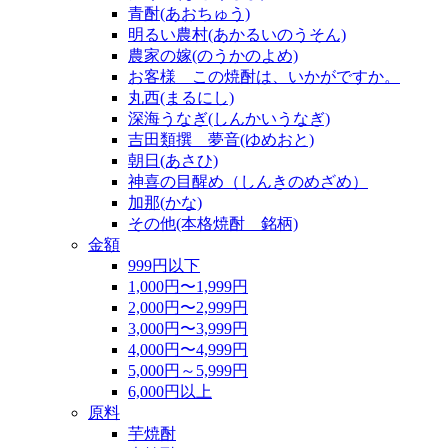
青酎(あおちゅう)
明るい農村(あかるいのうそん)
農家の嫁(のうかのよめ)
お客様 この焼酎は、いかがですか。
丸西(まるにし)
深海うなぎ(しんかいうなぎ)
吉田類撰 夢音(ゆめおと)
朝日(あさひ)
神喜の目醒め（しんきのめざめ）
加那(かな)
その他(本格焼酎 銘柄)
金額
999円以下
1,000円〜1,999円
2,000円〜2,999円
3,000円〜3,999円
4,000円〜4,999円
5,000円～5,999円
6,000円以上
原料
芋焼酎