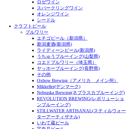
ロゼワイン
スパークリングワイン
オレンジワイン
シードル
クラフトビール
ブルワリー
エチゴビール（新潟県）
新潟麦酒(新潟県)
ライディーンビール(新潟県)
うちゅうブルーイング(山梨県)
コエドブルワリー（埼玉県）
ヤッホーブルーイング(長野県)
その他
Oxbow Brewing（アメリカ メイン州）
Mikkeller(デンマーク)
Nebraska Brewing(ネブラスカブルーイング)
REVOLUTION BREWING(レボリューショ
ンブルーイング)
STILLWATER ARTISANAL(スティルウォー
ターアーティザナル)
いわて蔵ビール
宇奈月ビール