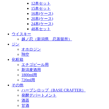
12本セット
15本セット
16本(ケース)
20本(ケース)
24本(ケース)
48本セット
ウイスキー
越ノ忍（新潟県 忍蒸留所）
ジン
オホロジン
翔空
化粧箱
エチゴビール用
新潟麦酒用
1800ml用
720ml用
その他
ハーブシロップ（BASE CRAFTER）
発酵デパートメント
酒器
甘酒