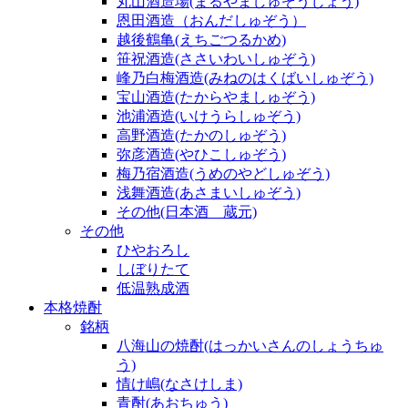
丸山酒造場(まるやましゅぞうじょう)
恩田酒造（おんだしゅぞう）
越後鶴亀(えちごつるかめ)
笹祝酒造(ささいわいしゅぞう)
峰乃白梅酒造(みねのはくばいしゅぞう)
宝山酒造(たからやましゅぞう)
池浦酒造(いけうらしゅぞう)
高野酒造(たかのしゅぞう)
弥彦酒造(やひこしゅぞう)
梅乃宿酒造(うめのやどしゅぞう)
浅舞酒造(あさまいしゅぞう)
その他(日本酒 蔵元)
その他
ひやおろし
しぼりたて
低温熟成酒
本格焼酎
銘柄
八海山の焼酎(はっかいさんのしょうちゅ
う)
情け嶋(なさけしま)
青酎(あおちゅう)