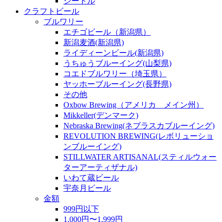
シードル
クラフトビール
ブルワリー
エチゴビール（新潟県）
新潟麦酒(新潟県)
ライディーンビール(新潟県)
うちゅうブルーイング(山梨県)
コエドブルワリー（埼玉県）
ヤッホーブルーイング(長野県)
その他
Oxbow Brewing（アメリカ メイン州）
Mikkeller(デンマーク)
Nebraska Brewing(ネブラスカブルーイング)
REVOLUTION BREWING(レボリューショ
ンブルーイング)
STILLWATER ARTISANAL(スティルウォー
ターアーティザナル)
いわて蔵ビール
宇奈月ビール
金額
999円以下
1,000円〜1,999円