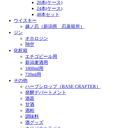
20本(ケース)
24本(ケース)
48本セット
ウイスキー
越ノ忍（新潟県 忍蒸留所）
ジン
オホロジン
翔空
化粧箱
エチゴビール用
新潟麦酒用
1800ml用
720ml用
その他
ハーブシロップ（BASE CRAFTER）
発酵デパートメント
酒器
甘酒
酒粕
調味料
酒グッズ