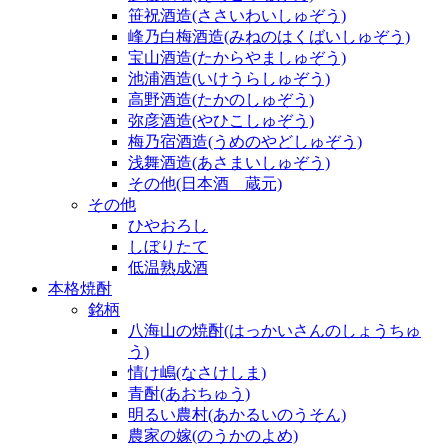
笹祝酒造(ささいわいしゅぞう)
峰乃白梅酒造(みねのはくばいしゅぞう)
宝山酒造(たからやましゅぞう)
池浦酒造(いけうらしゅぞう)
高野酒造(たかのしゅぞう)
弥彦酒造(やひこしゅぞう)
梅乃宿酒造(うめのやどしゅぞう)
浅舞酒造(あさまいしゅぞう)
その他(日本酒 蔵元)
その他
ひやおろし
しぼりたて
低温熟成酒
本格焼酎
銘柄
八海山の焼酎(はっかいさんのしょうちゅ
う)
情け嶋(なさけしま)
青酎(あおちゅう)
明るい農村(あかるいのうそん)
農家の嫁(のうかのよめ)