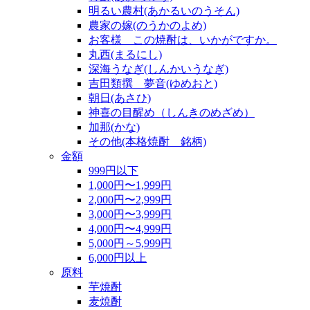
明るい農村(あかるいのうそん)
農家の嫁(のうかのよめ)
お客様 この焼酎は、いかがですか。
丸西(まるにし)
深海うなぎ(しんかいうなぎ)
吉田類撰 夢音(ゆめおと)
朝日(あさひ)
神喜の目醒め（しんきのめざめ）
加那(かな)
その他(本格焼酎 銘柄)
金額
999円以下
1,000円〜1,999円
2,000円〜2,999円
3,000円〜3,999円
4,000円〜4,999円
5,000円～5,999円
6,000円以上
原料
芋焼酎
麦焼酎