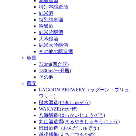
本醸造酒
特別本醸造酒
純米酒
特別純米酒
吟醸酒
純米吟醸酒
大吟醸酒
純米大吟醸酒
その他の醸造酒
容量
720ml(四合瓶)
1800ml(一升瓶)
その他
蔵元
LAGOON BREWERY（ラグーン・ブリュ
ワリー）
樋木酒造(ひきしゅぞう)
WAKAZE(わかぜ)
八海醸造(はっかいじょうぞう)
丸山酒造場(まるやましゅぞうじょう)
恩田酒造（おんだしゅぞう）
越後鶴亀(えちごつるかめ)