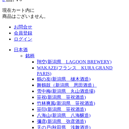
現在カート内に
商品はございません。
お問合せ
会員登録
ログイン
日本酒
銘柄
翔空(新潟県 LAGOON BREWERY)
WAKAZE(フランス KURA GRAND
PARIS)
鶴の友(新潟県 樋木酒造)
舞鶴鼓（新潟県 恩田酒造）
雪中梅(新潟県 丸山酒造場)
笹祝(新潟県 笹祝酒造)
竹林爽風(新潟県 笹祝酒造)
笹印(新潟県 笹祝酒造)
八海山(新潟県 八海醸造)
彌彦(新潟県 弥彦酒造)
天の戸(秋田県 浅舞酒造)