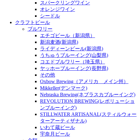
スパークリングワイン
オレンジワイン
シードル
クラフトビール
ブルワリー
エチゴビール（新潟県）
新潟麦酒(新潟県)
ライディーンビール(新潟県)
うちゅうブルーイング(山梨県)
コエドブルワリー（埼玉県）
ヤッホーブルーイング(長野県)
その他
Oxbow Brewing（アメリカ メイン州）
Mikkeller(デンマーク)
Nebraska Brewing(ネブラスカブルーイング)
REVOLUTION BREWING(レボリューショ
ンブルーイング)
STILLWATER ARTISANAL(スティルウォー
ターアーティザナル)
いわて蔵ビール
宇奈月ビール