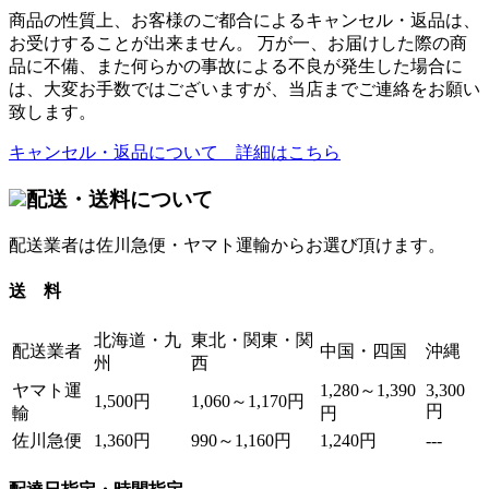
商品の性質上、お客様のご都合によるキャンセル・返品は、
お受けすることが出来ません。 万が一、お届けした際の商
品に不備、また何らかの事故による不良が発生した場合に
は、大変お手数ではございますが、当店までご連絡をお願い
致します。
キャンセル・返品について 詳細はこちら
配送・送料について
配送業者は佐川急便・ヤマト運輸からお選び頂けます。
送 料
北海道・九
東北・関東・関
配送業者
中国・四国
沖縄
州
西
ヤマト運
1,280～1,390
3,300
1,500円
1,060～1,170円
円
輸
円
佐川急便
1,360円
990～1,160円
1,240円
---