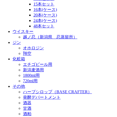
15本セット
16本(ケース)
20本(ケース)
24本(ケース)
48本セット
ウイスキー
越ノ忍（新潟県 忍蒸留所）
ジン
オホロジン
翔空
化粧箱
エチゴビール用
新潟麦酒用
1800ml用
720ml用
その他
ハーブシロップ（BASE CRAFTER）
発酵デパートメント
酒器
甘酒
酒粕