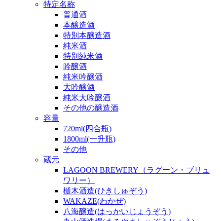
特定名称
普通酒
本醸造酒
特別本醸造酒
純米酒
特別純米酒
吟醸酒
純米吟醸酒
大吟醸酒
純米大吟醸酒
その他の醸造酒
容量
720ml(四合瓶)
1800ml(一升瓶)
その他
蔵元
LAGOON BREWERY（ラグーン・ブリュ
ワリー）
樋木酒造(ひきしゅぞう)
WAKAZE(わかぜ)
八海醸造(はっかいじょうぞう)