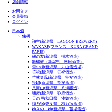
店舗情報
お問合せ
会員登録
ログイン
日本酒
銘柄
翔空(新潟県 LAGOON BREWERY)
WAKAZE(フランス KURA GRAND
PARIS)
鶴の友(新潟県 樋木酒造)
舞鶴鼓（新潟県 恩田酒造）
雪中梅(新潟県 丸山酒造場)
笹祝(新潟県 笹祝酒造)
竹林爽風(新潟県 笹祝酒造)
笹印(新潟県 笹祝酒造)
八海山(新潟県 八海醸造)
彌彦(新潟県 弥彦酒造)
天の戸(秋田県 浅舞酒造)
梅乃宿(奈良県 梅乃宿酒造)
ゆきのまゆ(新潟県 苗場酒造)