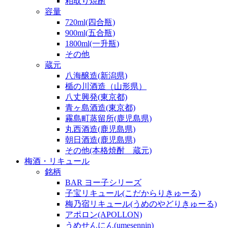
粕取り焼酎
容量
720ml(四合瓶)
900ml(五合瓶)
1800ml(一升瓶)
その他
蔵元
八海醸造(新潟県)
楯の川酒造（山形県）
八丈興発(東京都)
青ヶ島酒造(東京都)
霧島町蒸留所(鹿児島県)
丸西酒造(鹿児島県)
朝日酒造(鹿児島県)
その他(本格焼酎 蔵元)
梅酒・リキュール
銘柄
BAR ヨー子シリーズ
子宝リキュール(こだからりきゅーる)
梅乃宿リキュール(うめのやどりきゅーる)
アポロン(APOLLON)
うめせんにん(umesennin)