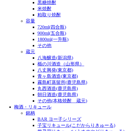
黒糖焼酎
米焼酎
粕取り焼酎
容量
720ml(四合瓶)
900ml(五合瓶)
1800ml(一升瓶)
その他
蔵元
八海醸造(新潟県)
楯の川酒造（山形県）
八丈興発(東京都)
青ヶ島酒造(東京都)
霧島町蒸留所(鹿児島県)
丸西酒造(鹿児島県)
朝日酒造(鹿児島県)
その他(本格焼酎 蔵元)
梅酒・リキュール
銘柄
BAR ヨー子シリーズ
子宝リキュール(こだからりきゅーる)