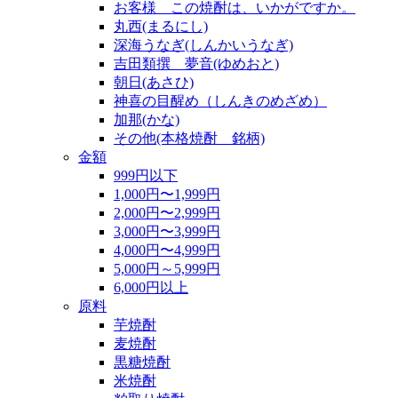
お客様 この焼酎は、いかがですか。
丸西(まるにし)
深海うなぎ(しんかいうなぎ)
吉田類撰 夢音(ゆめおと)
朝日(あさひ)
神喜の目醒め（しんきのめざめ）
加那(かな)
その他(本格焼酎 銘柄)
金額
999円以下
1,000円〜1,999円
2,000円〜2,999円
3,000円〜3,999円
4,000円〜4,999円
5,000円～5,999円
6,000円以上
原料
芋焼酎
麦焼酎
黒糖焼酎
米焼酎