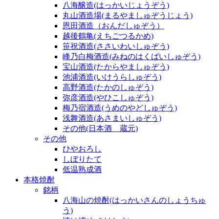
八海醸造(はっかいじょうぞう)
丸山酒造場(まるやましゅぞうじょう)
恩田酒造（おんだしゅぞう）
越後鶴亀(えちごつるかめ)
笹祝酒造(ささいわいしゅぞう)
峰乃白梅酒造(みねのはくばいしゅぞう)
宝山酒造(たからやましゅぞう)
池浦酒造(いけうらしゅぞう)
高野酒造(たかのしゅぞう)
弥彦酒造(やひこしゅぞう)
梅乃宿酒造(うめのやどしゅぞう)
浅舞酒造(あさまいしゅぞう)
その他(日本酒 蔵元)
その他
ひやおろし
しぼりたて
低温熟成酒
本格焼酎
銘柄
八海山の焼酎(はっかいさんのしょうちゅ
う)