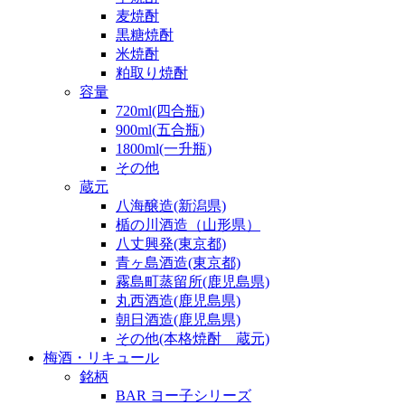
麦焼酎
黒糖焼酎
米焼酎
粕取り焼酎
容量
720ml(四合瓶)
900ml(五合瓶)
1800ml(一升瓶)
その他
蔵元
八海醸造(新潟県)
楯の川酒造（山形県）
八丈興発(東京都)
青ヶ島酒造(東京都)
霧島町蒸留所(鹿児島県)
丸西酒造(鹿児島県)
朝日酒造(鹿児島県)
その他(本格焼酎 蔵元)
梅酒・リキュール
銘柄
BAR ヨー子シリーズ