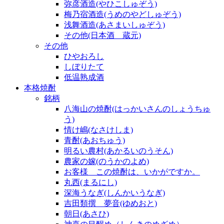
弥彦酒造(やひこしゅぞう)
梅乃宿酒造(うめのやどしゅぞう)
浅舞酒造(あさまいしゅぞう)
その他(日本酒 蔵元)
その他
ひやおろし
しぼりたて
低温熟成酒
本格焼酎
銘柄
八海山の焼酎(はっかいさんのしょうちゅ
う)
情け嶋(なさけしま)
青酎(あおちゅう)
明るい農村(あかるいのうそん)
農家の嫁(のうかのよめ)
お客様 この焼酎は、いかがですか。
丸西(まるにし)
深海うなぎ(しんかいうなぎ)
吉田類撰 夢音(ゆめおと)
朝日(あさひ)