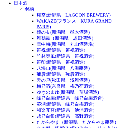
日本酒
銘柄
翔空(新潟県 LAGOON BREWERY)
WAKAZE(フランス KURA GRAND
PARIS)
鶴の友(新潟県 樋木酒造)
舞鶴鼓（新潟県 恩田酒造）
雪中梅(新潟県 丸山酒造場)
笹祝(新潟県 笹祝酒造)
竹林爽風(新潟県 笹祝酒造)
笹印(新潟県 笹祝酒造)
八海山(新潟県 八海醸造)
彌彦(新潟県 弥彦酒造)
天の戸(秋田県 浅舞酒造)
梅乃宿(奈良県 梅乃宿酒造)
ゆきのまゆ(新潟県 苗場酒造)
峰乃白梅(新潟県 峰乃白梅酒造)
菱湖(新潟県 峰乃白梅酒造)
和楽互尊(新潟県 池浦酒造)
越乃白銀(新潟県 高野酒造)
たからやま（新潟県 たからやま醸造）