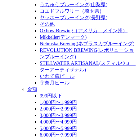
うちゅうブルーイング(山梨県)
コエドブルワリー（埼玉県）
ヤッホーブルーイング(長野県)
その他
Oxbow Brewing（アメリカ メイン州）
Mikkeller(デンマーク)
Nebraska Brewing(ネブラスカブルーイング)
REVOLUTION BREWING(レボリューショ
ンブルーイング)
STILLWATER ARTISANAL(スティルウォー
ターアーティザナル)
いわて蔵ビール
宇奈月ビール
金額
999円以下
1,000円〜1,999円
2,000円〜2,999円
3,000円〜3,999円
4,000円〜4,999円
5,000円〜5,999円
6,000円〜7,999円