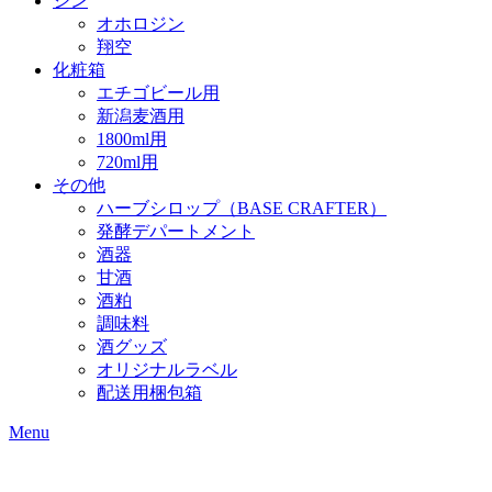
ジン
オホロジン
翔空
化粧箱
エチゴビール用
新潟麦酒用
1800ml用
720ml用
その他
ハーブシロップ（BASE CRAFTER）
発酵デパートメント
酒器
甘酒
酒粕
調味料
酒グッズ
オリジナルラベル
配送用梱包箱
Menu