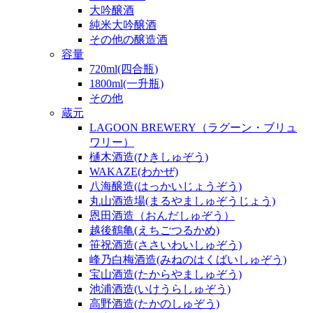
大吟醸酒
純米大吟醸酒
その他の醸造酒
容量
720ml(四合瓶)
1800ml(一升瓶)
その他
蔵元
LAGOON BREWERY（ラグーン・ブリュ
ワリー）
樋木酒造(ひきしゅぞう)
WAKAZE(わかぜ)
八海醸造(はっかいじょうぞう)
丸山酒造場(まるやましゅぞうじょう)
恩田酒造（おんだしゅぞう）
越後鶴亀(えちごつるかめ)
笹祝酒造(ささいわいしゅぞう)
峰乃白梅酒造(みねのはくばいしゅぞう)
宝山酒造(たからやましゅぞう)
池浦酒造(いけうらしゅぞう)
高野酒造(たかのしゅぞう)