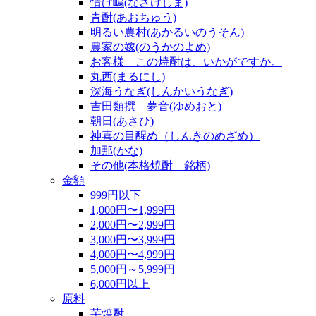
情け嶋(なさけしま)
青酎(あおちゅう)
明るい農村(あかるいのうそん)
農家の嫁(のうかのよめ)
お客様 この焼酎は、いかがですか。
丸西(まるにし)
深海うなぎ(しんかいうなぎ)
吉田類撰 夢音(ゆめおと)
朝日(あさひ)
神喜の目醒め（しんきのめざめ）
加那(かな)
その他(本格焼酎 銘柄)
金額
999円以下
1,000円〜1,999円
2,000円〜2,999円
3,000円〜3,999円
4,000円〜4,999円
5,000円～5,999円
6,000円以上
原料
芋焼酎