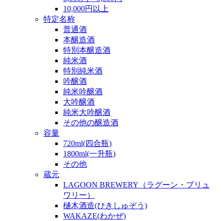
10,000円以上
特定名称
普通酒
本醸造酒
特別本醸造酒
純米酒
特別純米酒
吟醸酒
純米吟醸酒
大吟醸酒
純米大吟醸酒
その他の醸造酒
容量
720ml(四合瓶)
1800ml(一升瓶)
その他
蔵元
LAGOON BREWERY（ラグーン・ブリュ
ワリー）
樋木酒造(ひきしゅぞう)
WAKAZE(わかぜ)