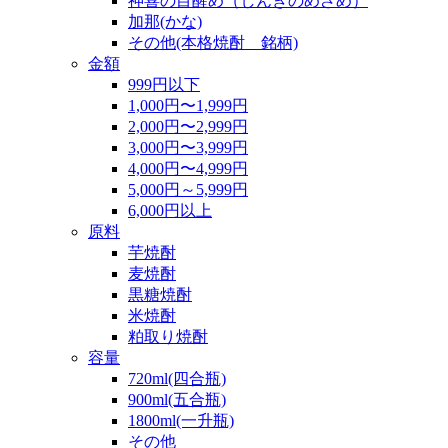
神喜の目醒め（しんきのめざめ）
加那(かな)
その他(本格焼酎 銘柄)
金額
999円以下
1,000円〜1,999円
2,000円〜2,999円
3,000円〜3,999円
4,000円〜4,999円
5,000円～5,999円
6,000円以上
原料
芋焼酎
麦焼酎
黒糖焼酎
米焼酎
粕取り焼酎
容量
720ml(四合瓶)
900ml(五合瓶)
1800ml(一升瓶)
その他