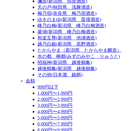
彌彦(新潟県 弥彦酒造)
天の戸(秋田県 浅舞酒造)
梅乃宿(奈良県 梅乃宿酒造)
ゆきのまゆ(新潟県 苗場酒造)
峰乃白梅(新潟県 峰乃白梅酒造)
菱湖(新潟県 峰乃白梅酒造)
和楽互尊(新潟県 池浦酒造)
越乃白銀(新潟県 高野酒造)
たからやま（新潟県 たからやま醸造）
水の都 柳都(みずのみやこ りゅうと)
招福神(新潟県 越後鶴亀)
越後鶴亀(新潟県 越後鶴亀)
その他(日本酒 銘柄)
金額
999円以下
1,000円〜1,999円
2,000円〜2,999円
3,000円〜3,999円
4,000円〜4,999円
5,000円〜5,999円
6,000円〜7,999円
8,000円〜9,999円