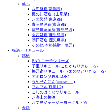
蔵元
八海醸造(新潟県)
楯の川酒造（山形県）
八丈興発(東京都)
青ヶ島酒造(東京都)
霧島町蒸留所(鹿児島県)
丸西酒造(鹿児島県)
朝日酒造(鹿児島県)
その他(本格焼酎 蔵元)
梅酒・リキュール
銘柄
BAR ヨー子シリーズ
子宝リキュール(こだからりきゅーる)
梅乃宿リキュール(うめのやどりきゅーる)
アポロン(APOLLON)
うめせんにん(umesennin)
フルフル(FURU2)
こしのはくせつリキュール
八海山の梅酒
八丈島ジャージーヨーグルト酒
金額