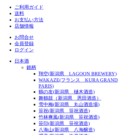
ご利用ガイド
送料
お支払い方法
店舗情報
お問合せ
会員登録
ログイン
日本酒
銘柄
翔空(新潟県 LAGOON BREWERY)
WAKAZE(フランス KURA GRAND
PARIS)
鶴の友(新潟県 樋木酒造)
舞鶴鼓（新潟県 恩田酒造）
雪中梅(新潟県 丸山酒造場)
笹祝(新潟県 笹祝酒造)
竹林爽風(新潟県 笹祝酒造)
笹印(新潟県 笹祝酒造)
八海山(新潟県 八海醸造)