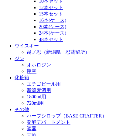
10本セット
12本セット
15本セット
16本(ケース)
20本(ケース)
24本(ケース)
48本セット
ウイスキー
越ノ忍（新潟県 忍蒸留所）
ジン
オホロジン
翔空
化粧箱
エチゴビール用
新潟麦酒用
1800ml用
720ml用
その他
ハーブシロップ（BASE CRAFTER）
発酵デパートメント
酒器
甘酒